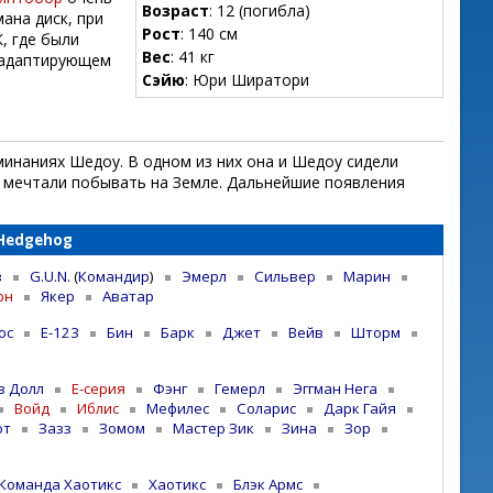
Возраст
: 12 (погибла)
ана диск, при
Рост
: 140 см
, где были
Вес
: 41 кг
 адаптирующем
Сэйю
: Юри Ширатори
минаниях Шедоу. В одном из них она и Шедоу сидели
ни мечтали побывать на Земле. Дальнейшие появления
 Hedgehog
з
G.U.N.
(
Командир
)
Эмерл
Сильвер
Марин
рн
Якер
Аватар
ос
E-123
Бин
Барк
Джет
Вейв
Шторм
з Долл
E-серия
Фэнг
Гемерл
Эггман Нега
Войд
Иблис
Мефилес
Соларис
Дарк Гайя
от
Зазз
Зомом
Мастер Зик
Зина
Зор
Команда Хаотикс
Хаотикс
Блэк Армс