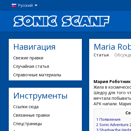
Русский
Навигация
Maria Ro
Статья
Обсужд
Свежие правки
Случайная статья
Справочные материалы
Мария Роботник
Жила в космическ
Инструменты
Шедоу для того чт
мечтала побывать 
АРК напали. Мари
Ссылки сюда
Со
Связанные правки
1
Появления
Спецстраницы
2
Sonic Adventure 
3
Shadow the Hed