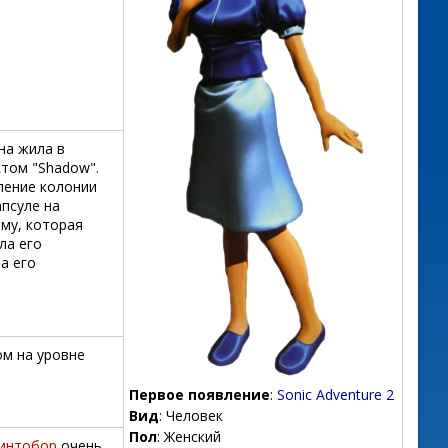
она жила в
ктом "Shadow".
ление колонии
апсуле на
мму, которая
ла его
а его
ом на уровне
Первое появление
:
Sonic Adventure 2
Вид
: Человек
Пол
: Женский
Кинтобор
очень