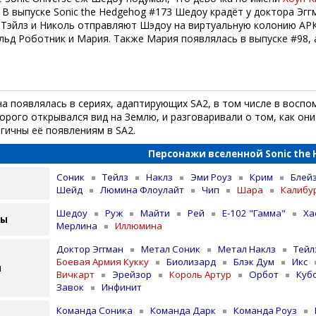
В выпуске Sonic the Hedgehog #173 Шедоу крадëт у доктора Эггм
Тэйлз и Николь отправляют Шэдоу на виртуальную колонию АРК
ьд Роботник и Мария. Также Мария появлялась в выпуске #98,
а появлялась в сериях, адаптирующих SA2, в том числе в воспо
торого открывался вид на Землю, и разговаривали о том, как о
гичны её появлениям в SA2.
Персонажи вселенной Sonic the
Соник
Тейлз
Наклз
Эми Роуз
Крим
Блей
Шейд
Люмина Флоулайт
Чип
Шара
Калибу
Шедоу
Руж
Майти
Рей
E-102 "Гамма"
Ха
лы
Мерлина
Иллюмина
Доктор Эггман
Метал Соник
Метал Наклз
Тейл
Боевая Армия Кукку
Биолизард
Блэк Дум
Икс
и
Вичкарт
Эрейзор
Король Артур
Орбот
Куб
Завок
Инфинит
Команда Соника
Команда Дарк
Команда Роуз