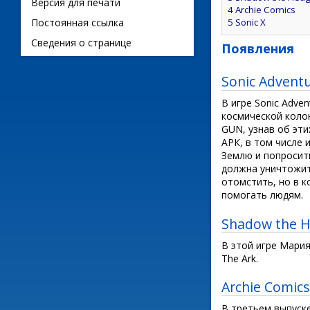
Версия для печати
4
Archie Comics
5
Sonic X
Постоянная ссылка
Сведения о странице
Появления
Sonic Adventu
В игре Sonic Adve
космической колон
GUN, узнав об эти
АРК, в том числе 
Землю и попросить
должна уничтожит
отомстить, но в к
помогать людям.
Shadow the 
В этой игре Мари
The Ark.
Archie Comics
В третьем выпуске