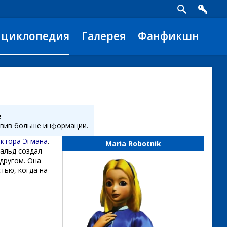
нциклопедия
Галерея
Фанфикшн
е
авив больше информации.
ктора Эгмана
.
Maria Robotnik
ральд создал
другом. Она
тью, когда на