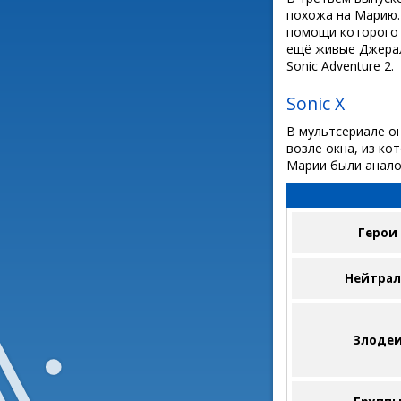
похожа на Марию. 
помощи которого 
ещë живые Джерал
Sonic Adventure 2.
Sonic X
В мультсериале он
возле окна, из ко
Марии были анало
Герои
Нейтра
Злоде