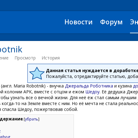
Новости
Форум
Э
botnik
ение
Просмотр
История
Данная статья нуждается в доработк
Пожалуйста, отредактируйте статью, доб
(англ. Maria Robotnik) - внучка
Джеральда Роботника
и кузина
до
ой колонии АРК, вместе с отцом и ежом
Шедоу
. Её дедушка Дже
обы узнать все о вечной жизни. Для неё ёж стал самым лучшим 
когда-то на Земле вместе с ним. Но её мечта не стала реальнос
я спасла Шедоу, пожертвовав собой.
держание
[
убрать
]
2
gehog