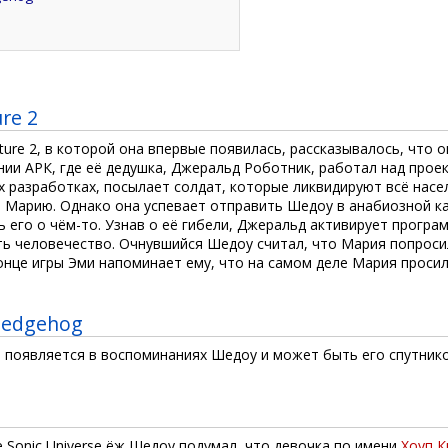
re 2
nture 2, в которой она впервые появилась, рассказывалось, что 
ии АРК, где её дедушка, Джеральд Роботник, работал над прое
х разработках, посылает солдат, которые ликвидируют всё насе
и Марию. Однако она успевает отправить Шедоу в анабиозной к
 его о чём-то. Узнав о её гибели, Джеральд активирует програ
ь человечество. Очнувшийся Шедоу считал, что Мария попроси
онце игры Эми напоминает ему, что на самом деле Мария просил
Hedgehog
я появляется в воспоминаниях Шедоу и может быть его спутник
 Sonic Universe ёж Шедоу подумал, что девочка по имени
Хоуп 