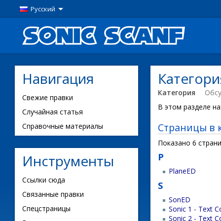
Русский
Навигация
Категор
Категория
Обс
Свежие правки
В этом разделе на
Случайная статья
Страницы в 
Справочные материалы
Показано 6 страни
P
Инструменты
PlaneED
Ссылки сюда
S
Связанные правки
SonED
Спецстраницы
Sonic 1 - Text 
Sonic 2 - Text 