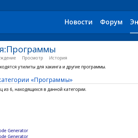
Новости
Форум
Э
ия:Программы
уждение
Просмотр
История
ходятся утилиты для хакинга и другие программы.
категории «Программы»
ц из 6, находящихся в данной категории.
Code Generator
Code Generator