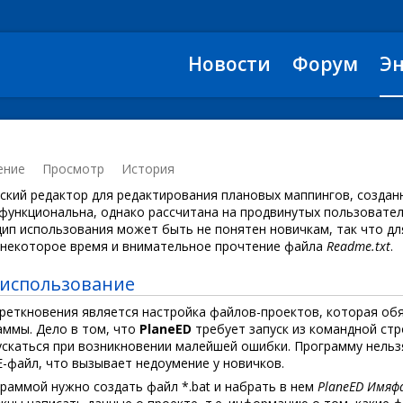
Новости
Форум
Э
ение
Просмотр
История
ский редактор для редактирования плановых маппингов, созда
функциональна, однако рассчитана на продвинутых пользовател
цип использования может быть не понятен новичкам, так что дл
некоторое время и внимательное прочтение файла
Readme.txt
.
 использование
реткновения является настройка файлов-проектов, которая об
аммы. Дело в том, что
PlaneED
требует запуск из командной стр
ускаться при возникновении малейшей ошибки. Программу нельз
-файл, что вызывает недоумение у новичков.
раммой нужно создать файл *.bat и набрать в нем
PlaneED Имяфа