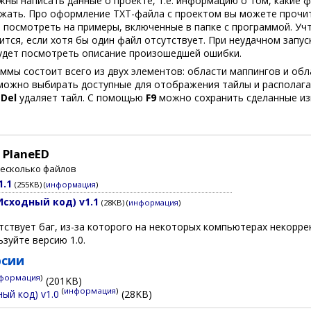
ны написать данные о проекте, т.е. информацию о том, какие 
ужать. Про оформление TXT-файла с проектом вы можете прочи
 посмотреть на примеры, включенные в папке с программой. Учт
ится, если хотя бы один файл отсутствует. При неудачном зап
дет посмотреть описание произошедшей ошибки.
мы состоит всего из двух элементов: области маппингов и обл
 можно выбирать доступные для отображения тайлы и располага
а
Del
удаляет тайл. С помощью
F9
можно сохранить сделанные из
 PlaneED
несколько файлов
1.1
(255KB) (
информация
)
Исходный код) v1.1
(28KB) (
информация
)
утствует баг, из-за которого на некоторых компьютерах некорре
зуйте версию 1.0.
рсии
формация
)
(201KB)
(
информация
)
ный код) v1.0
(28KB)