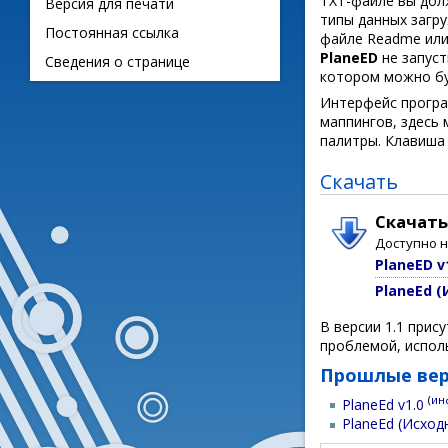
TXT-файле вы долж
Версия для печати
типы данных загр
Постоянная ссылка
файле Readme или
PlaneED
не запуст
Сведения о странице
котором можно бу
Интерфейс програм
маппингов, здесь
палитры. Клавиш
Скачать
Скачать
Доступно 
PlaneED v
PlaneEd (
В версии 1.1 прис
проблемой, исполь
Прошлые ве
(
ин
PlaneEd v1.0
PlaneEd (Исход