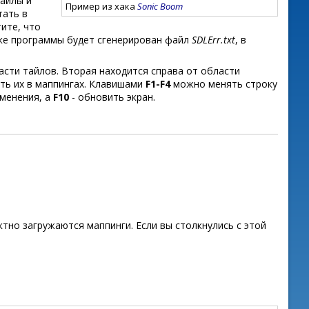
файлы и
Пример из хака
Sonic Boom
тать в
ите, что
уске программы будет сгенерирован файл
SDLErr.txt
, в
асти тайлов. Вторая находится справа от области
ть их в маппингах. Клавишами
F1-F4
можно менять строку
менения, а
F10
- обновить экран.
ктно загружаются маппинги. Если вы столкнулись с этой