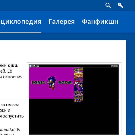
нциклопедия
Галерея
Фанфикшн
нный
qiuu
.
ей. Её
я освоения
язательна
оки и
я запустить
йла.txt
. В