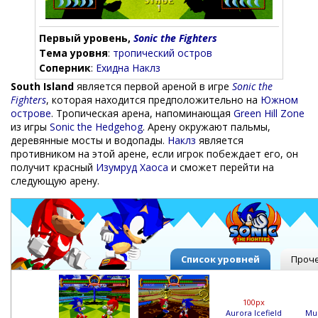
Первый уровень,
Sonic the Fighters
Тема уровня
:
тропический остров
Соперник
:
Ехидна Наклз
South Island
является первой ареной в игре
Sonic the
Fighters
, которая находится предположительно на
Южном
острове
. Тропическая арена, напоминающая
Green Hill Zone
из игры
Sonic the Hedgehog
. Арену окружают пальмы,
деревянные мосты и водопады.
Наклз
является
противником на этой арене, если игрок побеждает его, он
получит красный
Изумруд Хаоса
и сможет перейти на
следующую арену.
Список уровней
Проч
100px
Aurora Icefield
Mus