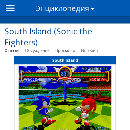
Энциклопедия
South Island (Sonic the
Fighters)
Статья
Обсуждение
Просмотр
История
South Island