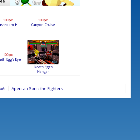
ее
100px
100px
shroom Hill
Canyon Cruise
100px
ath Egg's Eye
Death Egg's
Hangar
мой
Арены в Sonic the Fighters