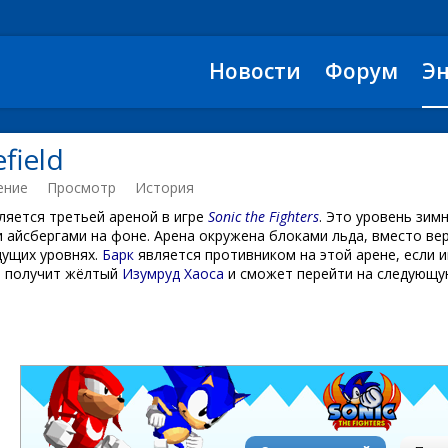
Новости
Форум
Э
field
ение
Просмотр
История
ляется третьей ареной в игре
Sonic the Fighters
. Это уровень зим
и айсбергами на фоне. Арена окружена блоками льда, вместо ве
дущих уровнях.
Барк
является противником на этой арене, если и
н получит жёлтый
Изумруд Хаоса
и сможет перейти на следующую