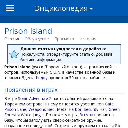
Энциклопедия
Prison Island
Статья
Обсуждение
Просмотр
История
Данная статья нуждается в доработке
Пожалуйста, отредактируйте статью, добавив
больше информации.
Prison Island
(русск. Тюремный остров) – тропический
остров, используемый
G.U.N.
в качестве военной базы и
тюрьмы. Здесь
Шедоу
пролежал 50 лет в анабиозе.
Появления в играх
В игре
Sonic Adventure 2
часть событий развивается на
Тюремном острове. К нему относятся уровни:
Iron Gate
,
Prison Lane
,
Weapons Bed
,
Metal Harbor
,
Security Hall
,
Green
Forest
и
White Jungle
. По сюжету игры,
Эггман
проник на
базу, чтобы заполучить сверх-секретное оружие,
созданное его дедушкой. Секретным оружием оказался ёж