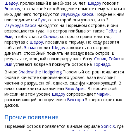
Шедоу
, пролежавший в анабиозе 50 лет.
Шедоу
говорит
Эггману
, что за своё освобождение поможет ему захватить
мир, для чего потребуются
Изумруды Хаоса
. Позднее к ним
присоединяется
Руж
, от которой они узнают, что 3
Изумруда Хаоса
находятся на Тюремном острове, и они
возвращаются туда. На остров прибывают также
Тейлз
и
Эми
, чтобы спасти
Соника
, которого правительство,
перепутав с
Шедоу
, посадила в тюрьму. По ходу развитя
событий,
Эггман
велит
Шедоу
заложить на острове
динамит, способный поднять на воздух весь остров. В
результате, мощный взрыв разрушает базу.
Соник
,
Тейлз
и
Эми
успевают вовремя покинуть остров на
Торнадо
.
В игре
Shadow the Hedgehog
Тюремный остров появляется
снова в качестве одноимённого уровня. База выглядит
частично разрушенной, однако, ещё функционирующей. В
некоторые клетки заключены
Блэк Армс
. В героической
миссии на этом уровне
Шедоу
сопровождает
Чарми
,
разыскивающий по поручению
Вектора
5 сверх-секретных
дисков.
Прочие появления
Тюремный остров появляется в аниме-сериале
Sonic X
, где