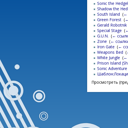
Sonic the Hedg
Shadow the He
South Island
‎
(
←
Green Forest
‎
(
←
Gerald Robotnik
Special Stage
‎
(
←
G.U.N.
‎
(
← ссыл
Zone
‎
(
← ссылк
Iron Gate
‎
(
← сс
Weapons Bed
‎
(
White Jungle
‎
(
←
Prison Island (
Sonic Adventure 
Шаблон:Локаци
Просмотреть (пре