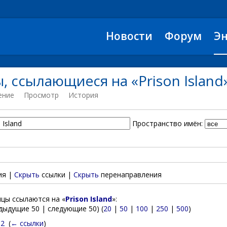
Новости
Форум
Э
, ссылающиеся на «Prison Island
ение
Просмотр
История
Пространство имён:
ия |
Скрыть
ссылки |
Скрыть
перенаправления
цы ссылаются на «
Prison Island
»:
дыдущие 50 | следующие 50) (
20
|
50
|
100
|
250
|
500
)
 2
‎
(
← ссылки
)