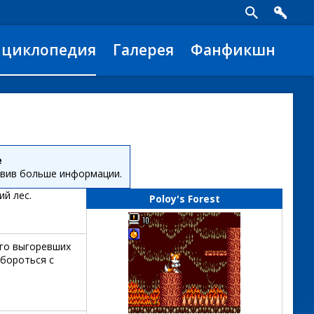
нциклопедия
Галерея
Фанфикшн
е
авив больше информации.
ий лес.
Poloy's Forest
ого выгоревших
 бороться с