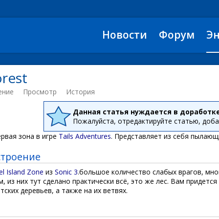
Новости
Форум
Э
orest
ение
Просмотр
История
Данная статья нуждается в доработк
Пожалуйста, отредактируйте статью, доб
ервая зона в игре
Tails Adventures
. Представляет из себя пылающ
строение
el Island Zone
из
Sonic 3
.большое количество слабых врагов, мн
м, из них тут сделано практически всё, это же лес. Вам придется
тских деревьев, а также на их ветвях.