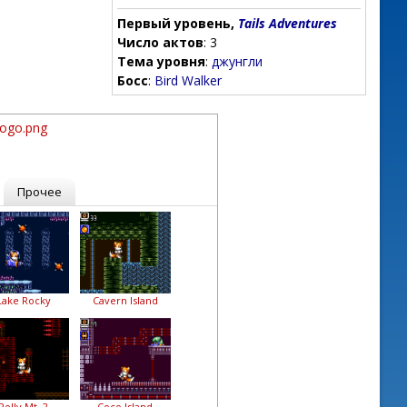
Первый уровень,
Tails Adventures
Число актов
: 3
Тема уровня
:
джунгли
Босс
:
Bird Walker
Logo.png
Прочее
Lake Rocky
Cavern Island
Polly Mt. 2
Coco Island