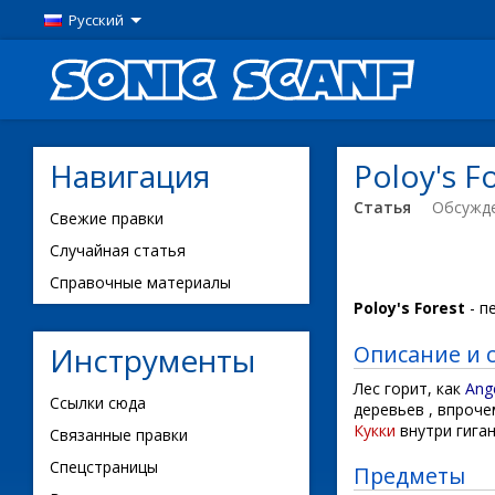
Русский
Навигация
Poloy's F
Статья
Обсужд
Свежие правки
Случайная статья
Справочные материалы
Poloy's Forest
- п
Описание и 
Инструменты
Лес горит, как
Ang
Ссылки сюда
деревьев , впроче
Кукки
внутри гиган
Связанные правки
Спецстраницы
Предметы