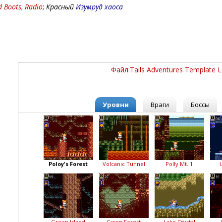
d Boots
;
Radio
;
Красный
Изумруд хаоса
Файл:Tails Adventures Template 
Уровни
Враги
Боссы
Poloy's Forest
Volcanic Tunnel
Polly Mt. 1
Green Island
Caron Forest
Lake Crystal