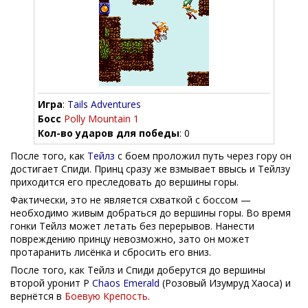
Игра
:
Tails Adventures
Босс
Polly Mountain 1
Кол-во ударов для победы
: 0
После того, как
Тейлз
с боем проложил путь через гору он
достигает Спиди. Принц сразу же взмывает ввысь и Тейлзу
приходится его преследовать до вершины горы.
Фактически, это не является схваткой с боссом —
необходимо живым добраться до вершины горы. Во время
гонки Тейлз может летать без перерывов. Нанести
повреждению принцу невозможно, зато он может
протаранить лисёнка и сбросить его вниз.
После того, как Тейлз и Спиди доберутся до вершины
второй уронит Р
Chaos Emerald
(Розовый Изумруд Хаоса) и
вернётся в
Боевую Крепость
.