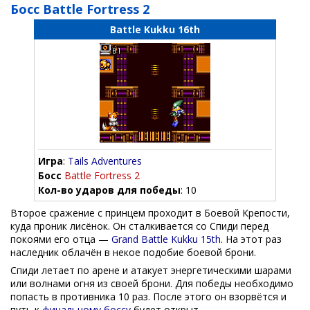
Босс Battle Fortress 2
Battle Kukku 16th
Игра
:
Tails Adventures
Босс
Battle Fortress 2
Кол-во ударов для победы
: 10
Второе сражение с принцем проходит в Боевой Крепости,
куда проник лисёнок. Он сталкивается со Спиди перед
покоями его отца —
Grand Battle Kukku 15th
. На этот раз
наследник облачён в некое подобие боевой брони.
Спиди летает по арене и атакует энергетическими шарами
или волнами огня из своей брони. Для победы необходимо
попасть в противника 10 раз. После этого он взорвётся и
путь к
финальному боссу
будет открыт.