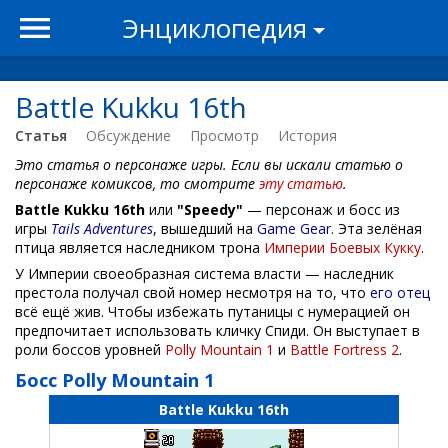
Энциклопедия
Battle Kukku 16th
Статья
Обсуждение
Просмотр
История
Это статья о персонаже игры. Если вы искали статью о
персонаже комиксов, то смотрите
эту статью
.
Battle Kukku 16th
или
"Speedy"
— персонаж и босс из
игры
Tails Adventures
, вышедший на
Game Gear
. Эта зелёная
птица является наследником трона
Империи Боевых Кукку
.
У Империи своеобразная система власти — наследник
престола получал свой номер несмотря на то, что
его отец
всё ещё жив. Чтобы избежать путаницы с нумерацией он
предпочитает использовать кличку Спиди. Он выступает в
роли боссов уровней
Polly Mountain 1
и
Battle Fortress 2
.
Босс Polly Mountain 1
Battle Kukku 16th