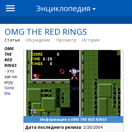
Энциклопедия
OMG THE RED RINGS
Статья
Обсуждение
Просмотр
История
OMG
THE
RED
RINGS
- это
хак на
игру
Sonic
the
Информация о
OMG THE RED RINGS
Дата последнего релиза
: 2/20/2004