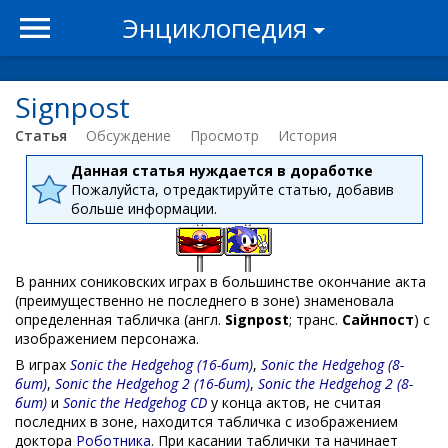
Энциклопедия
Signpost
Статья
Обсуждение
Просмотр
История
Данная статья нуждается в доработке
Пожалуйста, отредактируйте статью, добавив
больше информации.
В ранних сониковских играх в большинстве окончание акта
(преимущественно не последнего в зоне) знаменовала
определенная табличка (англ.
Signpost
; транс.
Сайнпост
) c
изображением персонажа.
В играх
Sonic the Hedgehog (16-бит)
,
Sonic the Hedgehog (8-
бит)
,
Sonic the Hedgehog 2 (16-бит)
,
Sonic the Hedgehog 2 (8-
бит)
и
Sonic the Hedgehog CD
у конца актов, не считая
последних в зоне, находится табличка с изображением
доктора
Роботника
. При касании таблички та начинает