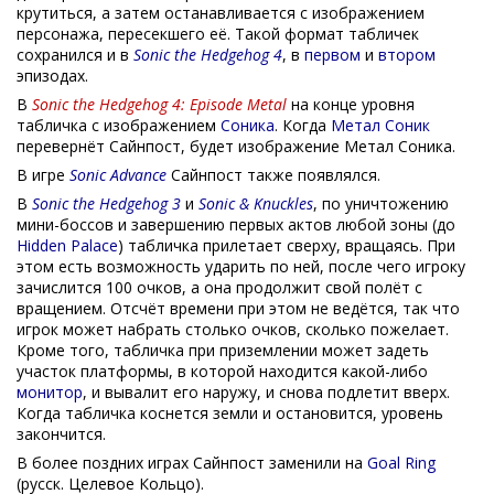
крутиться, а затем останавливается с изображением
персонажа, пересекшего её. Такой формат табличек
сохранился и в
Sonic the Hedgehog 4
, в
первом
и
втором
эпизодах.
В
Sonic the Hedgehog 4: Episode Metal
на конце уровня
табличка с изображением
Соника
. Когда
Метал Соник
перевернёт Сайнпост, будет изображение Метал Соника.
В игре
Sonic Advance
Сайнпост также появлялся.
В
Sonic the Hedgehog 3
и
Sonic & Knuckles
, по уничтожению
мини-боссов и завершению первых актов любой зоны (до
Hidden Palace
) табличка прилетает сверху, вращаясь. При
этом есть возможность ударить по ней, после чего игроку
зачислится 100 очков, а она продолжит свой полёт с
вращением. Отсчёт времени при этом не ведётся, так что
игрок может набрать столько очков, сколько пожелает.
Кроме того, табличка при приземлении может задеть
участок платформы, в которой находится какой-либо
монитор
, и вывалит его наружу, и снова подлетит вверх.
Когда табличка коснется земли и остановится, уровень
закончится.
В более поздних играх Сайнпост заменили на
Goal Ring
(русск. Целевое Кольцо).