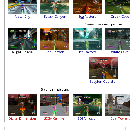
Metal City
Splash Canyon
Egg Factory
Green Cave
Вавилонские трассы:
Night Chase
Red Canyon
Ice Factory
White Cave
Babylon Guardian
Экстра-трассы:
Digital Dimension
SEGA Carnival
SEGA Illusion
Dual Towers