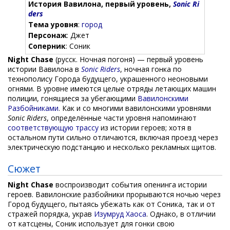
История Вавилона, первый уровень,
Sonic Ri
ders
Тема уровня
:
город
Персонаж
: Джет
Соперник
: Соник
Night Chase
(русск. Ночная погоня) — первый уровень
истории Вавилона в
Sonic Riders
, ночная гонка по
технополису Города будущего, украшенного неоновыми
огнями. В уровне имеются целые отряды летающих машин
полиции, гонящиеся за убегающими
Вавилонскими
Разбойниками
. Как и со многими вавилонскими уровнями
Sonic Riders
, определённые части уровня напоминают
соответствующую трассу
из истории героев; хотя в
остальном пути сильно отличаются, включая проезд через
электрическую подстанцию и несколько рекламных щитов.
Сюжет
Night Chase
воспроизводит события опенинга истории
героев. Вавилонские разбойники прорываются ночью через
Город будущего, пытаясь убежать как от Соника, так и от
стражей порядка, украв
Изумруд Хаоса
. Однако, в отличии
от катсцены, Соник использует для гонки свою