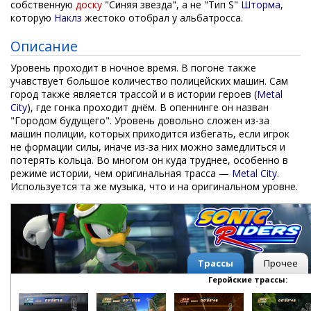
собственную
доску
"Синяя звезда", а не "Тип S"
Шторма
,
которую
Наклз
жестоко отобрал у альбатросса.
Описание
Уровень проходит в ночное время. В погоне также
учавствует большое количество полицейских машин. Сам
город также является трассой и в истории героев (
Metal
City
), где гонка проходит днём. В опеннинге он назван
"Городом будущего". Уровень довольно сложен из-за
машин полиции, которых приходится избегать, если игрок
не формации силы, иначе из-за них можно замедлиться и
потерять кольца. Во многом он куда труднее, особенно в
режиме истории, чем оригинальная трасса —
Metal City
.
Используется та же музыка, что и на оригинальном уровне.
Трассы
Прочее
Геройские трассы: