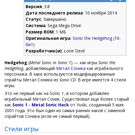
Версия
: 3.8
Дата последнего релиза
: 10 ноября 2014
Статус
: Завершено
Система
: Sega Mega Drive
Размер ROM
: 1 МБ
Оригинальная игра
:
Sonic the Hedgehog (16-
бит)
Разработчик(и)
: Lone Devil
Hedgehog
(
Metal Sonic in Sonic 1
) — хак игры
Sonic the
Hedgehog
, добавляющий
Метал Соника
как играбельного
персонажа. В хаке используются модифицированные
спрайты Метал Соника из
Sonic CD
. В игре имеется 4 стиля
игры.
Это не первый хак на Sonic 1, в котором добавлен
играбельный Метал Соник. Существовал еще более старый
хак
Sonic 1 - Metal Sonic Hack
от Yuski, созданный 5 мая
2001 года. Это был один из самых ранних хаков с заменой
спрайтов Соника (если не самый первый).
Стили игры