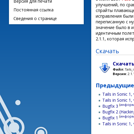
Версия для печати
улучшений, по сра
Постоянная ссылка
спрайты плавающе
исправления были 
Сведения о странице
переписанную с ну
значение было в 
идентичным полет
2.1.1, которая ис
Скачать
Скачать 
Файл:
Tails_
Версия:
2.1.
Предыдущие
Tails in Sonic 1,
Tails in Sonic 1,
(
информ
Bugfix 3
Bugfix 2 (Hackin
(
информ
Bugfix 1
Tails in Sonic 1,