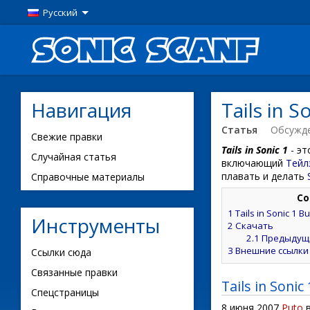
Русский
Навигация
Tails in S
Статья
Обсужд
Свежие правки
Tails in Sonic 1
- эт
Случайная статья
включающий
Тейл
плавать и делать
Справочные материалы
Со
1
Tails in Sonic 1 B
Инструменты
2
Скачать
2.1
Предыдущ
3
Внешние ссылки
Ссылки сюда
Связанные правки
Tails in Sonic
Спецстраницы
8 июня 2007
Puto
в