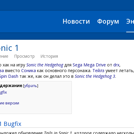
Новости
Форум
Э
onic 1
ение
Просмотр
История
о хак на игру
Sonic the Hedgehog
для
Sega Mega Drive
от
drx
,
за
вместо
Соника
как основного персонажа.
Тейлз
умеет летать
Spin Dash
так же, как он делал это в
Sonic the Hedgehog 3
.
держание
[
убрать
]
ugfix
ие версии
 1 Bugfix
ыложил обновление
Tails in Sonic 1
, которое содержало несколь