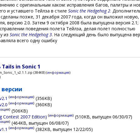
внению с оригинальным хаком: исправления багов, палитры и но
го и уставшего Тейлза в стиле
Sonic the Hedgehog 2
. Дополнител
сделаны позже, 31 декабря 2007 года, когда он выложил новую,
ля, версию 2.0. Затем 9 октября 2008 была выпущена версия 2.1;
исправлении поведения полета Тейлза, делая полет полностью
у из
Sonic the Hedgehog 3
. На следующий день было выпущена ве
правляла всего одну ошибку
Tails in Sonic 1
in_Sonic_1_v2.1.1.zip (384KB) (
информация
)
1
 версии
(
информация
)
 v2.1
(356KB)
(
информация
)
 v2.0
(360KB)
ация
)
(506KB)
(
информация
)
g Contest 2007 Edition)
(510KB, выпущен 06/30/07)
ация
)
(464KB, выпущен 06/08/07)
(
информация
)
 v1.1
(382KB, выпущен 12/22/05)