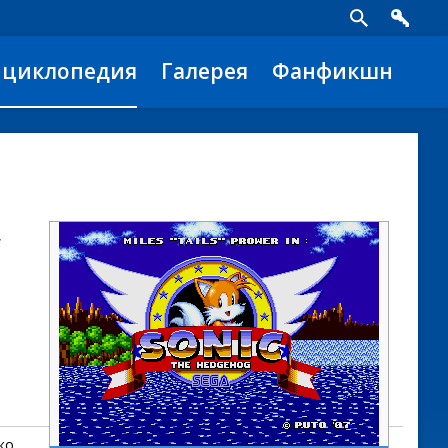
нциклопедия
Галерея
Фанфикшн
,
ко