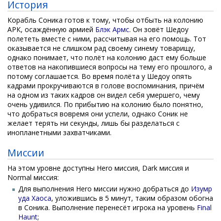
История
Корабль Соника готов к тому, чтобы отбыть на колонию
АРК, осаждённую армией
Блэк Армс
. Он зовёт Шедоу
полететь вместе с ними, рассчитывая на его помощь. Тот
оказывается не слишком рад своему синему товарищу,
однако понимает, что полёт на колонию даст ему больше
ответов на накопившиеся вопросы на тему его прошлого, а
потому соглашается. Во время полёта у Шедоу опять
кадрами прокручиваются в голове воспоминания, причём
на одном из таких кадров он видел себя умершего, чему
очень удивился. По прибытию на колонию было понятно,
что добраться вовремя они успели, однако Соник не
желает терять ни секунды, лишь бы разделаться с
инопланетными захватчиками.
Миссии
На этом уровне доступны Hero миссия, Dark миссия и
Normal миссия:
Для выполнения Hero миссии нужно добраться до
Изумр
уда Хаоса
, уложившись в 5 минут, таким образом обогна
в Соника. Выполнение перенесёт игрока на уровень
Final
Haunt
;