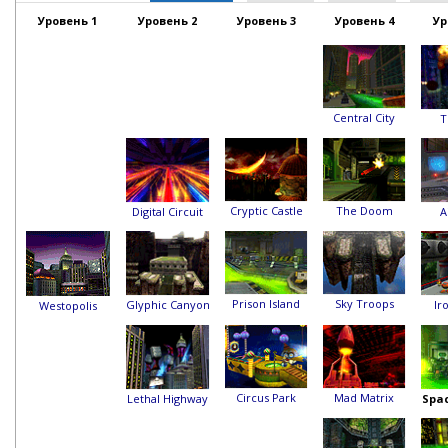
Уровень 1
Уровень 2
Уровень 3
Уровень 4
Ур
Central City
T
Cryptic Castle
The Doom
Digital Circuit
A
Prison Island
Sky Troops
Glyphic Canyon
Ir
Westopolis
Circus Park
Mad Matrix
Lethal Highway
Spa