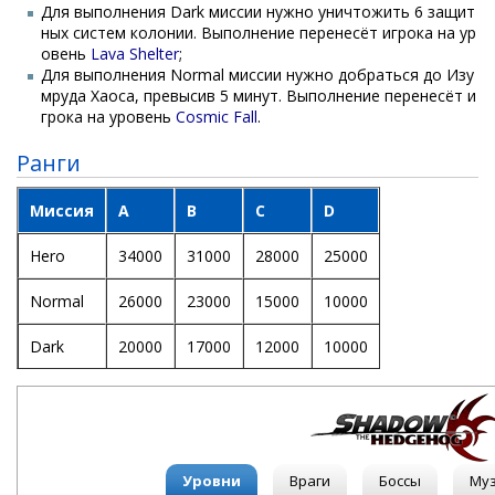
Для выполнения Dark миссии нужно уничтожить 6 защит
ных систем колонии. Выполнение перенесёт игрока на ур
овень
Lava Shelter
;
Для выполнения Normal миссии нужно добраться до Изу
мруда Хаоса, превысив 5 минут. Выполнение перенесёт и
грока на уровень
Cosmic Fall
.
Ранги
Миссия
A
B
C
D
Hero
34000
31000
28000
25000
Normal
26000
23000
15000
10000
Dark
20000
17000
12000
10000
Уровни
Враги
Боссы
Му