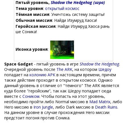
Пятый уровень,
Shadow the Hedgehog (игра)
Тема уровня
:
открытый космос
Тёмная миссия
: Уничтожь систему защиты!
Обычная миссия
: Найди Изумруд Хаоса!
Геройская миссия
: Найди Изумруд Хаоса рань
ше Соника!
Иконка уровня
:
Space Gadget
- пятый уровень в игре
Shadow the Hedgehog
.
Очередной уровень после
The ARK
, на котором
Шедоу
попадает на
колонию АРК
в настоящем времени, причём
также действие проходит в открытом космосе. Однако
данный уровень в отличие от "тёмного" The ARK является
куда более "геройским", так как Шедоу попадает сюда
вместе с
Соником
. Чтобы попасть на этот уровень,
необходимо пройти либо Normal миссию в
Mad Matrix
, либо
Hero миссию в
Iron Jungle
, либо Dark миссию в
Death Ruins
.
На данном уровне в случае прохождения Hero миссии
предстоит погоня против Соника.