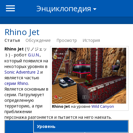
Энциклопедия
Rhino Jet
Статья
Обсуждение
Просмотр
История
Rhino Jet
(リノジェッ
ト) - робот
G.U.N.
,
который появился на
некоторых уровнях в
Sonic Adventure 2
и
является частью
серии Rhino
.
Является основным в
серии. Патрулирует
определенную
территорию, а при
Rhino Jet
на уровне
Wild Canyon
приближении
персонажа разгоняется и пытается на него наехать.
Уровень