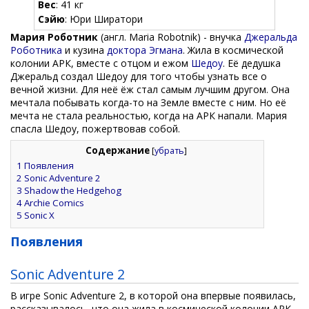
Вес
: 41 кг
Сэйю
: Юри Ширатори
Мария Роботник
(англ. Maria Robotnik) - внучка
Джеральда
Роботника
и кузина
доктора Эгмана
. Жила в космической
колонии АРК, вместе с отцом и ежом
Шедоу
. Её дедушка
Джеральд создал Шедоу для того чтобы узнать все о
вечной жизни. Для неё ёж стал самым лучшим другом. Она
мечтала побывать когда-то на Земле вместе с ним. Но её
мечта не стала реальностью, когда на АРК напали. Мария
спасла Шедоу, пожертвовав собой.
Содержание
[
убрать
]
1
Появления
2
Sonic Adventure 2
3
Shadow the Hedgehog
4
Archie Comics
5
Sonic X
Появления
Sonic Adventure 2
В игре Sonic Adventure 2, в которой она впервые появилась,
рассказывалось, что она жила в космической колонии АРК,