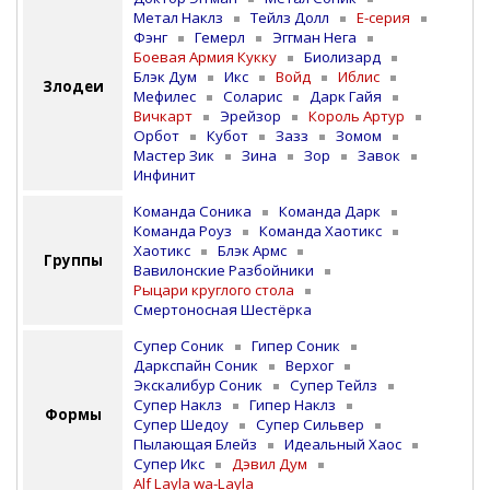
Метал Наклз
Тейлз Долл
E-серия
Фэнг
Гемерл
Эггман Нега
Боевая Армия Кукку
Биолизард
Блэк Дум
Икс
Войд
Иблис
Злодеи
Мефилес
Соларис
Дарк Гайя
Вичкарт
Эрейзор
Король Артур
Орбот
Кубот
Зазз
Зомом
Мастер Зик
Зина
Зор
Завок
Инфинит
Команда Соника
Команда Дарк
Команда Роуз
Команда Хаотикс
Хаотикс
Блэк Армс
Группы
Вавилонские Разбойники
Рыцари круглого стола
Смертоносная Шестёрка
Супер Соник
Гипер Соник
Даркспайн Соник
Верхог
Экскалибур Соник
Супер Тейлз
Супер Наклз
Гипер Наклз
Формы
Супер Шедоу
Супер Сильвер
Пылающая Блейз
Идеальный Хаос
Супер Икс
Дэвил Дум
Alf Layla wa-Layla