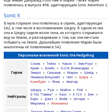
ещë живые Джеральд Роботник и Мария. Также Мария
появлялась в выпуске #98, адаптирующем Sonic Adventure 2.
Sonic X
В мультсериале она появлялась в сериях, адаптирующих
SA2, в том числе в воспоминаниях Шедоу. В одном из них
она и Шедоу сидели возле окна, из которого открывался
вид на Землю, и разговаривали о том, как они мечтали
побывать на Земле. Дальнейшие появления Марии были
аналогичны её появлениям в SA2.
Персонажи вселенной Sonic the Hedgehog
Соник
Тейлз
Наклз
Эми Роуз
Крим
Блейз
G.U.N.
(
Командир
)
Герои
Эмерл
Сильвер
Марин
Шейд
Люмина Флоулайт
Чип
Шара
Калибурн
Якер
Аватар
Шедоу
Руж
Майти
Рей
E-102 "Гамма"
Хаос
E-123
Бин
Нейтралы
Барк
Джет
Вейв
Шторм
Мерлина
Иллюмина
Доктор Эггман
Метал Соник