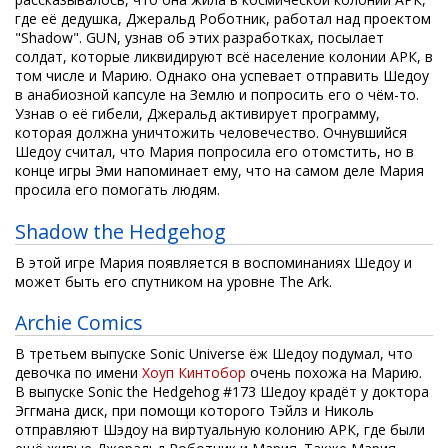
где её дедушка, Джеральд Роботник, работал над проектом
"Shadow". GUN, узнав об этих разработках, посылает
солдат, которые ликвидируют всё население колонии АРК, в
том числе и Марию. Однако она успевает отправить Шедоу
в анабиозной капсуле на Землю и попросить его о чём-то.
Узнав о её гибели, Джеральд активирует программу,
которая должна уничтожить человечество. Очнувшийся
Шедоу считал, что Мария попросила его отомстить, но в
конце игры Эми напоминает ему, что на самом деле Мария
просила его помогать людям.
Shadow the Hedgehog
В этой игре Мария появляется в воспоминаниях Шедоу и
может быть его спутником на уровне The Ark.
Archie Comics
В третьем выпуске Sonic Universe ёж Шедоу подумал, что
девочка по имени
Хоуп Кинтобор
очень похожа на Марию.
В выпуске Sonic the Hedgehog #173 Шедоу крадëт у доктора
Эггмана диск, при помощи которого Тэйлз и Николь
отправляют Шэдоу на виртуальную колонию АРК, где были