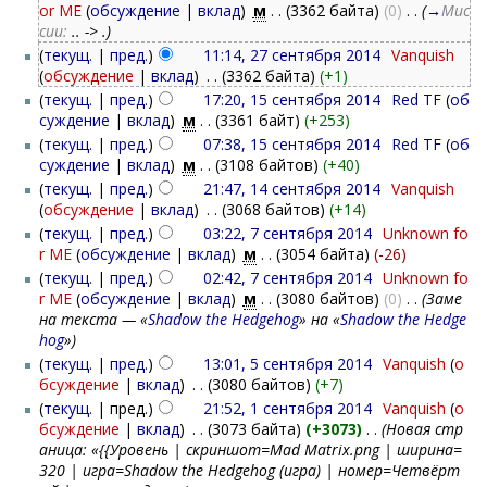
or ME
(
обсуждение
|
вклад
)
‎
м
. .
(3362 байта)
(0)
‎
. .
(
→
Мис
сии:
.. -> .
)
(
текущ.
|
пред.
)
11:14, 27 сентября 2014
‎
Vanquish
(
обсуждение
|
вклад
)
‎
. .
(3362 байта)
(+1)
(
текущ.
|
пред.
)
17:20, 15 сентября 2014
‎
Red TF
(
об
суждение
|
вклад
)
‎
м
. .
(3361 байт)
(+253)
(
текущ.
|
пред.
)
07:38, 15 сентября 2014
‎
Red TF
(
об
суждение
|
вклад
)
‎
м
. .
(3108 байтов)
(+40)
(
текущ.
|
пред.
)
21:47, 14 сентября 2014
‎
Vanquish
(
обсуждение
|
вклад
)
‎
. .
(3068 байтов)
(+14)
(
текущ.
|
пред.
)
03:22, 7 сентября 2014
‎
Unknown fo
r ME
(
обсуждение
|
вклад
)
‎
м
. .
(3054 байта)
(-26)
(
текущ.
|
пред.
)
02:42, 7 сентября 2014
‎
Unknown fo
r ME
(
обсуждение
|
вклад
)
‎
м
. .
(3080 байтов)
(0)
‎
. .
(Заме
на текста — «
Shadow the Hedgehog
» на «
Shadow the Hedge
hog
»)
(
текущ.
|
пред.
)
13:01, 5 сентября 2014
‎
Vanquish
(
о
бсуждение
|
вклад
)
‎
. .
(3080 байтов)
(+7)
(
текущ.
| пред.)
21:52, 1 сентября 2014
‎
Vanquish
(
о
бсуждение
|
вклад
)
‎
. .
(3073 байта)
(+3073)
‎
. .
(Новая стр
аница: «{{Уровень | скриншот=Mad Matrix.png | ширина=
320 | игра=Shadow the Hedgehog (игра) | номер=Четвёрт