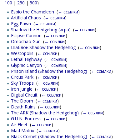
100
|
250
|
500
)
Espio the Chameleon
‎
(
← ссылки
)
Artificial Chaos
‎
(
← ссылки
)
Egg Pawn
‎
(
← ссылки
)
Shadow the Hedgehog (игра)
‎
(
← ссылки
)
Eclipse Cannon
‎
(
← ссылки
)
Omochao Gun
‎
(
← ссылки
)
Шаблон:Shadow the Hedgehog
‎
(
← ссылки
)
Westopolis
‎
(
← ссылки
)
Lethal Highway
‎
(
← ссылки
)
Glyphic Canyon
‎
(
← ссылки
)
Prison Island (Shadow the Hedgehog)
‎
(
← ссылки
)
Circus Park
‎
(
← ссылки
)
Sky Troops
‎
(
← ссылки
)
Iron Jungle
‎
(
← ссылки
)
Digital Circuit
‎
(
← ссылки
)
The Doom
‎
(
← ссылки
)
Death Ruins
‎
(
← ссылки
)
The ARK (Shadow the Hedgehog)
‎
(
← ссылки
)
G.U.N. Fortress
‎
(
← ссылки
)
Air Fleet
‎
(
← ссылки
)
Mad Matrix
‎
(
← ссылки
)
Black Comet (Shadow the Hedgehog)
‎
(
← ссылки
)