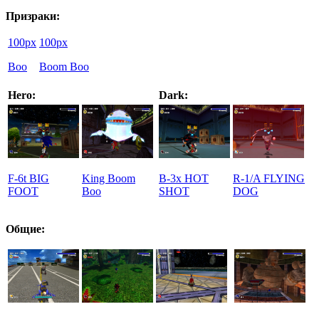
Призраки:
100px
100px
Boo
Boom Boo
Hero
:
Dark:
F-6t BIG
King Boom
B-3x HOT
R-1/A FLYING
FOOT
Boo
SHOT
DOG
Общие: