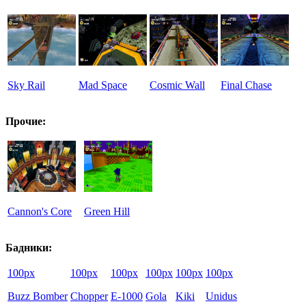
Sky Rail
Mad Space
Cosmic Wall
Final Chase
Прочие:
Cannon's Core
Green Hill
Бадники:
100px
100px
100px
100px
100px
100px
Buzz Bomber
Chopper
E-1000
Gola
Kiki
Unidus