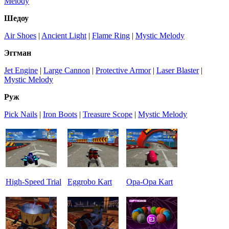
Melody
Шедоу
Air Shoes
|
Ancient Light
|
Flame Ring
|
Mystic Melody
Эггман
Jet Engine
|
Large Cannon
|
Protective Armor
|
Laser Blaster
|
Mystic Melody
Руж
Pick Nails
|
Iron Boots
|
Treasure Scope
|
Mystic Melody
High-Speed Trial
Eggrobo Kart
Opa-Opa Kart