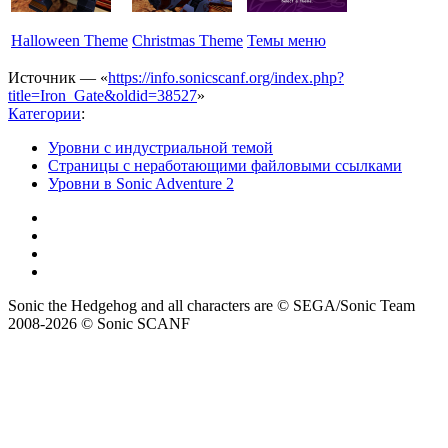
Halloween Theme
Christmas Theme
Темы меню
Источник — «
https://info.sonicscanf.org/index.php?
title=Iron_Gate&oldid=38527
»
Категории
:
Уровни с индустриальной темой
Страницы с неработающими файловыми ссылками
Уровни в Sonic Adventure 2
Sonic the Hedgehog and all characters are © SEGA/Sonic Team
2008-2026 © Sonic SCANF