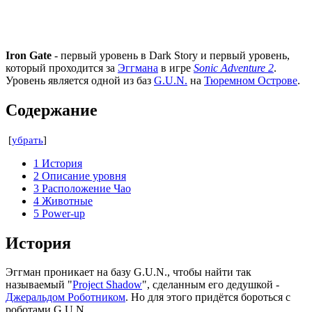
Iron Gate
- первый уровень в Dark Story и первый уровень,
который проходится за
Эггмана
в игре
Sonic Adventure 2
.
Уровень является одной из баз
G.U.N.
на
Тюремном Острове
.
Содержание
[
убрать
]
1
История
2
Описание уровня
3
Расположение Чао
4
Животные
5
Power-up
История
Эггман проникает на базу G.U.N., чтобы найти так
называемый "
Project Shadow
", сделанным его дедушкой -
Джеральдом Роботником
. Но для этого придётся бороться с
роботами G.U.N.