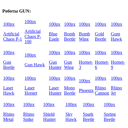
Роботы GUN:
100px
100px
100px
100px
100px
100px
100px
Artificial
Artificial
Blue
Bomb
Bomb
Gold
Gum
Chaos P-
Chaos P-1
Eagle
Beetle
Wing
Beetle
Hawk
100
100px
100px
100px
100px
100px
100px
100px
Gun
Gun
Gun
Hornet-
Hornet-
Hornet-
Gun Hawk
Beetle
Hunter
Wing
3
6
9
100px
100px
100px
100px
100px
100px
100px
Laser
Laser
Laser
Mono
Rhino
Rhino
Phoenix
Hawk
Hornet
Hunter
Beetle
Cannon
Jet
100px
100px
100px
100px
100px
100px
Rhino
Rhino
Shield
Sky
Spark
Spring
Metal
Spike
Hunter
Hawk
Beetle
Beetle