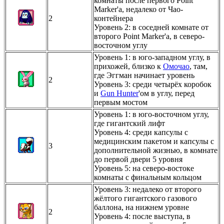
комнаты после первого Point
Marker'а, недалеко от Чао-
2
контейнера
Уровень 2: в соседней комнате от
второго Point Marker'а, в северо-
восточном углу
Уровень 1: в юго-западном углу, в
прихожей, близко к
Омочао
, там,
где Эггман начинает уровень
2
Уровень 3: cреди четырёх коробок
и
Gun Hunter
'ом в углу, перед
первым мостом
Уровень 1: в юго-восточном углу,
где гигантский лифт
Уровень 4: среди капсулы с
медицинским пакетом и капсулы с
3
дополнительной жизнью, в комнате
до первой двери 5 уровня
Уровень 5: на северо-востоке
комнаты с финальным кольцом
Уровень 3: недалеко от второго
жёлтого гигантского газового
баллона, на нижнем уровне
2
Уровень 4: после выступа, в