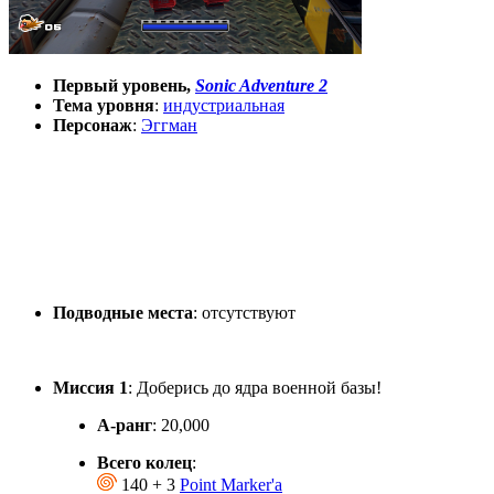
Первый уровень,
Sonic Adventure 2
Тема уровня
:
индустриальная
Персонаж
:
Эггман
Подводные места
: отсутствуют
Миссия 1
: Доберись до ядра военной базы!
А-ранг
: 20,000
Всего колец
:
140 + 3
Point Marker'а