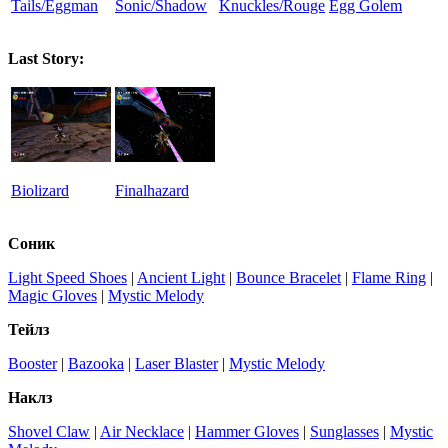
Tails/Eggman
Sonic/Shadow
Knuckles/Rouge
Egg Golem
Last Story:
Biolizard
Finalhazard
Соник
Light Speed Shoes
|
Ancient Light
|
Bounce Bracelet
|
Flame Ring
|
Magic Gloves
|
Mystic Melody
Тейлз
Booster
|
Bazooka
|
Laser Blaster
|
Mystic Melody
Наклз
Shovel Claw
|
Air Necklace
|
Hammer Gloves
|
Sunglasses
|
Mystic