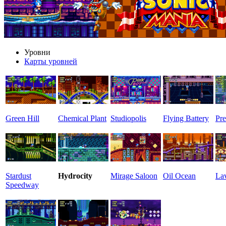
Уровни
Карты уровней
Green Hill
Chemical Plant
Studiopolis
Flying Battery
Pre
Stardust
Hydrocity
Mirage Saloon
Oil Ocean
La
Speedway