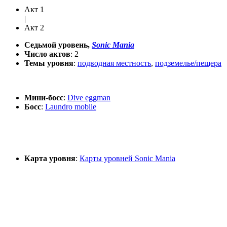
Акт 1
|
Акт 2
Седьмой уровень,
Sonic Mania
Число актов
: 2
Темы уровня
:
подводная местность
,
подземелье/пещера
Мини-босс
:
Dive eggman
Босс
:
Laundro mobile
Карта уровня
:
Карты уровней Sonic Mania