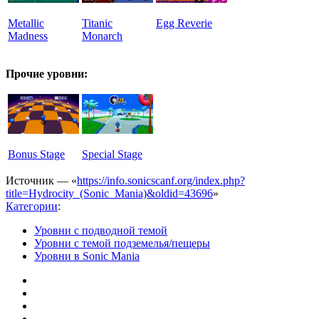
Metallic
Titanic
Egg Reverie
Madness
Monarch
Прочие уровни:
Bonus Stage
Special Stage
Источник — «
https://info.sonicscanf.org/index.php?
title=Hydrocity_(Sonic_Mania)&oldid=43696
»
Категории
:
Уровни с подводной темой
Уровни с темой подземелья/пещеры
Уровни в Sonic Mania