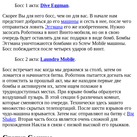
Босс 1 акта:
Dive Eggman
.
Скорее Вы для него босс, чем он для вас. В начале нам
предстоит добраться до его
машины
и сесть в нее, после чего
отправиться ловить
Эггмана
его же изобретением. Нужно
засосать Роботника в винт Винто-мобиля, но он в свою
очередь будет оставлять для нас подарки в виде бомб. Бомбы
Эггмана уничтожаются бомбами из Screw Mobile машины.
Босс побеждается после четырех ударов об винт.
Босс 2 акта:
Laundro Mobile
.
Босс встречает нас когда мы держимся за столб, затем он
ломается и начинается битва. Роботник пытается догнать нас
и отомстить за прошлый акт, мы же находим первые две
бомбы и активируем их, затем ищем похожие в
труднодоступных местах. При взрыве бомбы образуется
воздушный пузырь. В этой секции 6 различных комнат,
которые сменяются по очереди. Технически здесь зашито
множество скрытых телепортаций. После шести взрывов его
чудо-машина взрывается. Затем нас отправляют на битву с
Big
Shaker
. Вторая часть босса является очень сложной для
прохождения Наклза в связи с низкой высокой его прыжков.