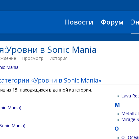
Новости
Форум
Э
я:Уровни в Sonic Mania
уждение
Просмотр
История
nic Mania
атегории «Уровни в Sonic Mania»
иц из 15, находящихся в данной категории.
Lava Ree
M
nic Mania)
Metallic
Mirage 
(Sonic Mania)
O
Oil Ocea