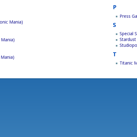
P
Press G
Sonic Mania)
S
Special 
Stardust
c Mania)
Studiopo
T
c Mania)
Titanic 