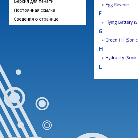
Версия для печати
Egg Reverie
Постоянная ссылка
F
Сведения о странице
Flying Battery (
G
Green Hill (Soni
H
Hydrocity (Soni
L