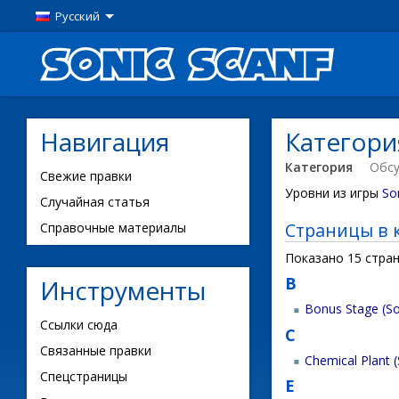
Русский
Навигация
Категори
Категория
Обс
Свежие правки
Уровни из игры
So
Случайная статья
Страницы в к
Справочные материалы
Показано 15 стран
B
Инструменты
Bonus Stage (So
Ссылки сюда
C
Связанные правки
Chemical Plant 
Спецстраницы
E