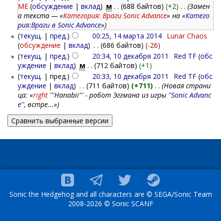
ME
(
обсуждение
|
вклад
)
‎
м
. .
(688 байтов)
(+2)
‎
. .
(Замен
а текста — «
Категория: Враги Sonic Advance
» на «
Катего
рия:Враги в Sonic Advance
»)
(
текущ.
|
пред.
)
00:25, 14 марта 2014
‎
Lunar Chaos
(
обсуждение
|
вклад
)
‎
. .
(686 байтов)
(-26)
(
текущ.
|
пред.
)
20:34, 10 декабря 2011
‎
Red TF
(
обс
уждение
|
вклад
)
‎
м
. .
(712 байтов)
(+1)
(
текущ.
| пред.)
20:33, 10 декабря 2011
‎
Red TF
(
обс
уждение
|
вклад
)
‎
. .
(711 байтов)
(+711)
‎
. .
(Новая страни
ца: «
right
'''Hanabii''' - робот Эггмана из игры ''
Sonic Advanc
e
'', встре...»)
Sonic the Hedgehog and all characters are © SEGA/Sonic Team
2008-2026 © Sonic SCANF