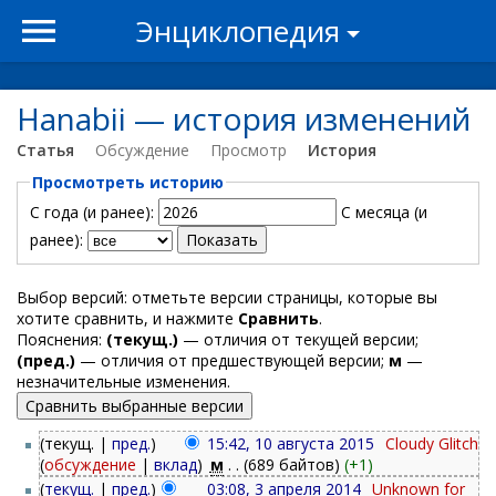
Энциклопедия
Hanabii — история изменений
Статья
Обсуждение
Просмотр
История
Просмотреть историю
С года (и ранее):
С месяца (и
ранее):
Выбор версий: отметьте версии страницы, которые вы
хотите сравнить, и нажмите
Сравнить
.
Пояснения:
(текущ.)
— отличия от текущей версии;
(пред.)
— отличия от предшествующей версии;
м
—
незначительные изменения.
(текущ. |
пред.
)
15:42, 10 августа 2015
‎
Cloudy Glitch
(
обсуждение
|
вклад
)
‎
м
. .
(689 байтов)
(+1)
(
текущ.
|
пред.
)
03:08, 3 апреля 2014
‎
Unknown for