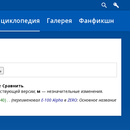
нциклопедия
Галерея
Фанфикшн
те
Сравнить
.
ствующей версии;
м
— незначительные изменения.
+40)
‎
. .
(переименовал
E-100 Alpha
в
ZERO
: Основное название