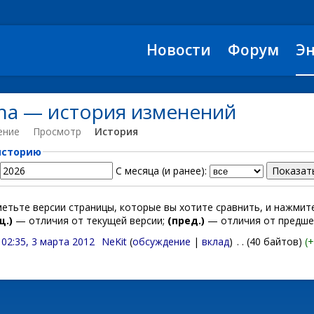
Новости
Форум
Э
pha — история изменений
ение
Просмотр
История
историю
С месяца (и ранее):
метьте версии страницы, которые вы хотите сравнить, и нажми
щ.)
— отличия от текущей версии;
(пред.)
— отличия от предше
02:35, 3 марта 2012
‎
NeKit
(
обсуждение
|
вклад
)
‎
. .
(40 байтов)
(