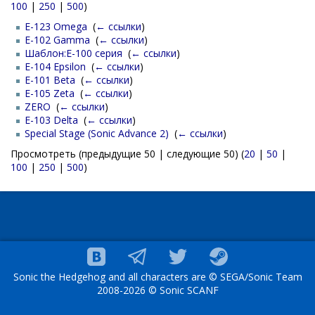
100
|
250
|
500
)
E-123 Omega
‎
(
← ссылки
)
E-102 Gamma
‎
(
← ссылки
)
Шаблон:E-100 серия
‎
(
← ссылки
)
E-104 Epsilon
‎
(
← ссылки
)
E-101 Beta
‎
(
← ссылки
)
E-105 Zeta
‎
(
← ссылки
)
ZERO
‎
(
← ссылки
)
E-103 Delta
‎
(
← ссылки
)
Special Stage (Sonic Advance 2)
‎
(
← ссылки
)
Просмотреть (предыдущие 50 | следующие 50) (
20
|
50
|
100
|
250
|
500
)
Sonic the Hedgehog and all characters are © SEGA/Sonic Team
2008-2026 © Sonic SCANF