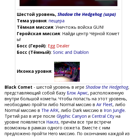
Шестой уровень,
Shadow the Hedgehog (игра)
Тема уровня
:
пещера
Тёмная миссия
: Уничтожь войска GUN!
Геройская миссия
: Найди центр Чёрной Комет
ы!
Босс (Герой)
:
Egg Dealer
Босс (Тёмный)
:
Sonic and Diablon
Иконка уровня
:
Black Comet
- шестой уровень в игре
Shadow the Hedgehog
,
представляющий собой базу
Блэк Армс
, расположенную
внутри большой кометы. Чтобы попасть на этот уровень,
необходимо пройти либо Normal миссию в
Air Fleet
, либо
Normal миссию в
The ARK
, либо Dark миссию в
Iron Jungle
.
Третий раз в игре после
Glyphic Canyon
и
Central City
на
уровне появляется
Наклз
, причём все три встречи
возможны в рамках одного сюжета. Вместе с ним
предложено пройти Hero миссию. По окончанию каждой из