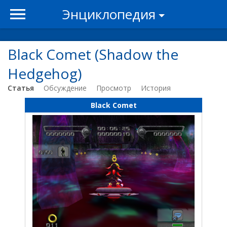
Энциклопедия
Black Comet (Shadow the
Hedgehog)
Статья
Обсуждение
Просмотр
История
Black Comet