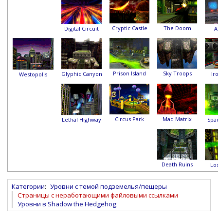
Cryptic Castle
The Doom
Digital Circuit
A
Prison Island
Sky Troops
Glyphic Canyon
Ir
Westopolis
Circus Park
Mad Matrix
Lethal Highway
Spa
Death Ruins
Lo
Категории
:
Уровни с темой подземелья/пещеры
Страницы с неработающими файловыми ссылками
Уровни в Shadow the Hedgehog