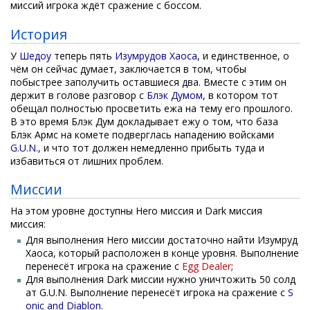
миссий игрока ждёт сражение с боссом.
История
У
Шедоу
теперь пять
Изумрудов Хаоса
, и единственное, о
чём он сейчас думает, заключается в том, чтобы
побыстрее заполучить оставшиеся два. Вместе с этим он
держит в голове разговор с
Блэк Думом
, в котором тот
обещал полностью просветить ежа на тему его прошлого.
В это время Блэк Дум докладывает ежу о том, что база
Блэк Армс на комете подверглась нападению войсками
G.U.N.
, и что тот должен немедленно прибыть туда и
избавиться от лишних проблем.
Миссии
На этом уровне доступны Hero миссия и Dark миссия
миссия:
Для выполнения Hero миссии достаточно найти Изумруд
Хаоса, который расположен в конце уровня. Выполнение
перенесёт игрока на сражение с
Egg Dealer
;
Для выполнения Dark миссии нужно уничтожить 50 солд
ат G.U.N. Выполнение перенесёт игрока на сражение с
S
onic and Diablon
.