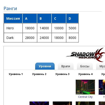
Ранги
Миссия
A
B
C
D
Hero
18000
14000
10000
5000
Dark
28000
24000
18000
8000
Уровни
Враги
Боссы
Му
Уровень 1
Уровень 2
Уровень 3
Уровень 4
Ур
Central City
T