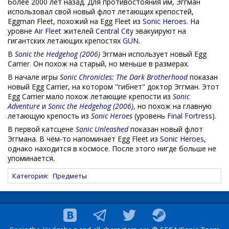
более 2000 лет назад. Для противостояния им, Эггман
использовал свой новый флот летающих крепостей,
Eggman Fleet, похожий на Egg Fleet из
Sonic Heroes
. На
уровне
Air Fleet
жителей
Central City
эвакуируют на
гигантских летающих крепостях
GUN
.
В
Sonic the Hedgehog (2006)
Эггман использует новый Egg
Carrier. Он похож на старый, но меньше в размерах.
В начале игры
Sonic Chronicles: The Dark Brotherhood
показан
новый Egg Carrier, на котором "гибнет" доктор Эггман. Этот
Egg Carrier мало похож летающие крепости из
Sonic
Adventure
и
Sonic the Hedgehog (2006)
, но похож на главную
летающую крепость из
Sonic Heroes
(уровень
Final Fortress
).
В первой катсцене
Sonic Unleashed
показан новый флот
Эггмана. В чём-то напоминает Egg Fleet из
Sonic Heroes
,
однако находится в космосе. После этого нигде больше не
упоминается.
Категория
:
Предметы