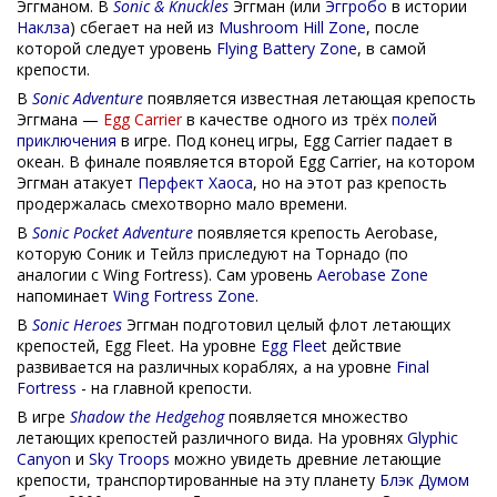
Эггманом. В
Sonic & Knuckles
Эггман (или
Эггробо
в истории
Наклза
) сбегает на ней из
Mushroom Hill Zone
, после
которой следует уровень
Flying Battery Zone
, в самой
крепости.
В
Sonic Adventure
появляется известная летающая крепость
Эггмана —
Egg Carrier
в качестве одного из трёх
полей
приключения
в игре. Под конец игры, Egg Carrier падает в
океан. В финале появляется второй Egg Carrier, на котором
Эггман атакует
Перфект Хаоса
, но на этот раз крепость
продержалась смехотворно мало времени.
В
Sonic Pocket Adventure
появляется крепость Aerobase,
которую Соник и Тейлз приследуют на Торнадо (по
аналогии с Wing Fortress). Сам уровень
Aerobase Zone
напоминает
Wing Fortress Zone
.
В
Sonic Heroes
Эггман подготовил целый флот летающих
крепостей, Egg Fleet. На уровне
Egg Fleet
действие
развивается на различных кораблях, а на уровне
Final
Fortress
- на главной крепости.
В игре
Shadow the Hedgehog
появляется множество
летающих крепостей различного вида. На уровнях
Glyphic
Canyon
и
Sky Troops
можно увидеть древние летающие
крепости, транспортированные на эту планету
Блэк Думом