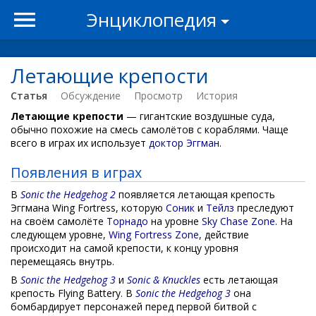
Энциклопедия
Летающие крепости
Статья
Обсуждение
Просмотр
История
Летающие крепости
— гигантские воздушные суда,
обычно похожие на смесь самолётов с кораблями. Чаще
всего в играх их использует
доктор Эггман
.
Появления в играх
В
Sonic the Hedgehog 2
появляется летающая крепость
Эггмана Wing Fortress, которую
Соник
и
Тейлз
преследуют
на своём самолёте
Торнадо
на уровне
Sky Chase Zone
. На
следующем уровне,
Wing Fortress Zone
, действие
происходит на самой крепости, к концу уровня
перемещаясь внутрь.
В
Sonic the Hedgehog 3
и
Sonic & Knuckles
есть летающая
крепость Flying Battery. В
Sonic the Hedgehog 3
она
бомбардирует персонажей перед первой битвой с