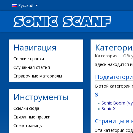
Русский
Навигация
Категори
Категория
Обс
Свежие правки
Здесь находится и
Случайная статья
Подкатегор
Справочные материалы
В этой категории
S
Инструменты
Sonic Boom (му
Ссылки сюда
Sonic X
Связанные правки
Страницы в 
Спецстраницы
Эта категория со