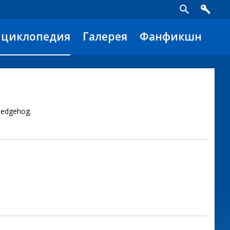
нциклопедия
Галерея
Фанфикшн
Hedgehog.