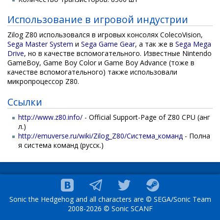
Использование в игровой индустрии
Zilog Z80 использовался в игровых консолях ColecoVision,
Sega Master System
и
Sega Game Gear
, а так же в
Sega Mega
Drive
, но в качестве вспомогательного. Известные Nintendo
GameBoy, Game Boy Color и Game Boy Advance (тоже в
качестве вспомогательного) также использовали
микропроцессор Z80.
Ссылки
http://www.z80.info/
- Official Support-Page of Z80 CPU (анг
л.)
http://emuverse.ru/wiki/Zilog_Z80/Система_команд
- Полна
я система команд (русск.)
Sonic the Hedgehog and all characters are © SEGA/Sonic Team
2008-2026 © Sonic SCANF