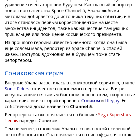
удивление очень хорошем будущем. Как главный репортер
новостного агенства Space Channel 5, Улала любыми
методами добирается до источника текущих событий, и в
итоге становясь первым корреспондентом на месте
множества инцидентов, такие как нашествие танцующих
пришельцев или похищение космического президента.
Из прошлого героини известно немного: когда она была
ещё совсем мала, репортер из Space Channel 5 спас ей
жизнь. Поступок вдохновил её в будущем тоже стать
репортером.
Сониковская серия
Впервые Улала засветилась в сониковской серии игр, в игре
Sonic Riders
в качестве открывемого персонажа. В игре
девушка является самым быстрым персонажем, скоростные
характеристики которой наравне с
Соником
и
Шедоу
. Её
собственная доска назвается
Channel 5
.
Репортерша также появляется в сборнике
Sega Superstars
Tennis
наряду с Соником.
Тем не менее, отношения Улалы с сониковской вселенной
не особо понятны. Она появляется в спин-оффах, и то как