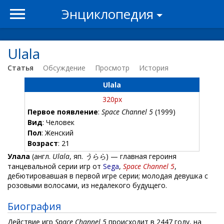
Энциклопедия
Ulala
Статья
Обсуждение
Просмотр
История
Ulala
320px
Первое появление
:
Space Channel 5
(1999)
Вид
: Человек
Пол
: Женский
Возраст
: 21
Улала
(англ.
Ulala
, яп.
うらら
) — главная героиня
танцевальной серии игр от
Sega
,
Space Channel 5
,
дебютировавшая в первой игре серии; молодая девушка с
розовыми волосами, из недалекого будущего.
Биография
Действие игр
Space Channel 5
происходит в 2447 году, на