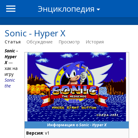
Энциклопедия
Sonic - Hyper X
Статья
Обсуждение
Просмотр
История
Sonic -
Hyper
X
—
хак на
игру
Sonic
the
Информация о
Sonic - Hyper X
Версия
: v1