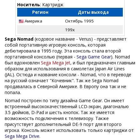
Носитель
: Картридж
Регион
Даты выхода
Америка
Октябрь 1995
199x
Sega Nomad
(кодовое название - Venus) - представляет
собой портативную игровую консоль, которая
дебютировала в 1995 году. Эта консоль стала второй
портативной консолью (первая -
Sega Game Gear
). Nomad
был вдохновлен
Sega Mega Jet
, и был предназначен главным
образом для использования в самолетах Japan Air Lines
(JAL). Остюда и название консоли - Nomad, что в переводе
на русский означает "Кочевник". Так же Sega Nomad
продавалась в Северной Америке. В Европу она так и не
попала.
Nomad построен по типу дизайна Game Gear. Он имеет
встроенный высококачественный LCD-экран, диагональю
3.5 дюймов, D-Pad и шесть кнопок. Так же имеется
возможность подключения к телевизору. Также
присутствует дополнительный DE-9 порт для второго
игрока. Консоль может использовать только картриджи от
Sega Mega Drive
.