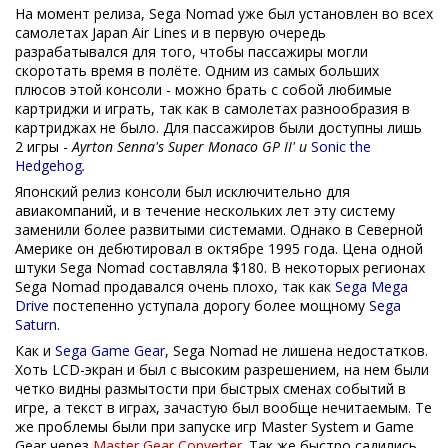
На момент релиза, Sega Nomad уже был установлен во всех
самолетах Japan Air Lines и в первую очередь
разрабатывался для того, чтобы пассажиры могли
скоротать время в полёте. Одним из самых больших
плюсов этой консоли - можно брать с собой любимые
картриджи и играть, так как в самолетах разнообразия в
картриджах не было. Для пассажиров были доступны лишь
2 игры -
Ayrton Senna's Super Monaco GP II' и
Sonic the
Hedgehog
.
Японский релиз консоли был исключительно для
авиакомпаний, и в течение нескольких лет эту систему
заменили более развитыми системами. Однако в Северной
Америке он дебютировал в октябре 1995 года. Цена одной
штуки Sega Nomad составляла $180. В некоторых регионах
Sega Nomad продавался очень плохо, так как
Sega Mega
Drive
постепенно уступала дорогу более мощному
Sega
Saturn
.
Как и
Sega Game Gear
, Sega Nomad не лишена недостатков.
Хоть LCD-экран и был с высоким разрешением, на нем были
четко видны размытости при быстрых сменах событий в
игре, а текст в играх, зачастую был вообще нечитаемым. Те
же проблемы были при запуске игр Master System и Game
Gear через
Master Gear Converter
. Так же быстро садились