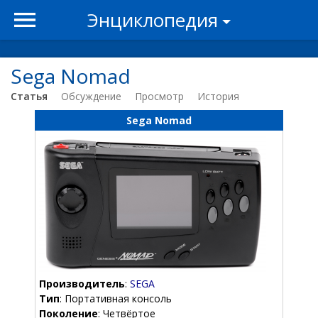
Энциклопедия
Sega Nomad
Статья
Обсуждение
Просмотр
История
Sega Nomad
Производитель
:
SEGA
Тип
: Портативная консоль
Поколение
: Четвёртое