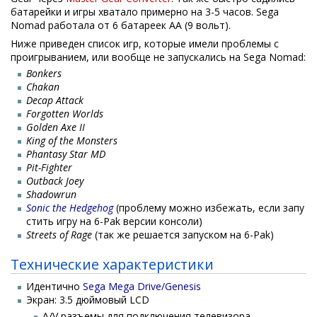
батарейки и игры хватало примерно на 3-5 часов. Sega
Nomad работала от 6 батареек АА (9 вольт).
Ниже приведен список игр, которые имели проблемы с
проигрыванием, или вообще не запускались на Sega Nomad:
Bonkers
Chakan
Decap Attack
Forgotten Worlds
Golden Axe II
King of the Monsters
Phantasy Star MD
Pit-Fighter
Outback Joey
Shadowrun
Sonic the Hedgehog
(проблему можно избежать, если запу
стить игру на 6-Pak версии консоли)
Streets of Rage
(так же решается запуском на 6-Pak)
Технические характеристики
Идентично
Sega Mega Drive/Genesis
Экран: 3.5 дюймовый LCD
A/V разъемы для подключения телевизора