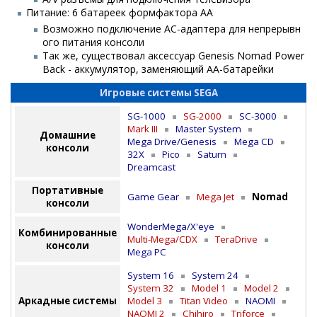
Питание: 6 батареек формфактора АА
Возможно подключение AC-адаптера для непрерывн
ого питания консоли
Так же, существовал аксессуар Genesis Nomad Power
Back - аккумулятор, заменяющий АА-батарейки
Игровые системы SEGA
SG-1000
SG-2000
SC-3000
Mark III
Master System
Домашние
Mega Drive/Genesis
Mega CD
консоли
32X
Pico
Saturn
Dreamcast
Портативные
Game Gear
Mega Jet
Nomad
консоли
WonderMega/X'eye
Комбинированные
Multi-Mega/CDX
TeraDrive
консоли
Mega PC
System 16
System 24
System 32
Model 1
Model 2
Аркадные системы
Model 3
Titan Video
NAOMI
NAOMI 2
Chihiro
Triforce