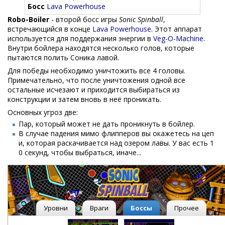
Босс
Lava Powerhouse
Robo-Boiler
- второй босс игры
Sonic Spinball
,
встречающийся в конце
Lava Powerhouse
. Этот аппарат
используется для поддержания энергии в
Veg-O-Machine
.
Внутри бойлера находятся несколько голов, которые
пытаются полить Соника лавой.
Для победы необходимо уничтожить все 4 головы.
Примечательно, что после уничтожения одной все
остальные исчезают и приходится выбираться из
конструкции и затем вновь в неё проникать.
Основных угроз две:
Пар, который может не дать проникнуть в бойлер.
В случае падения мимо флипперов вы окажетесь на цеп
и, которая раскачивается над озером лавы. У вас есть 1
0 секунд, чтобы выбраться, иначе...
Уровни
Враги
Боссы
Прочее