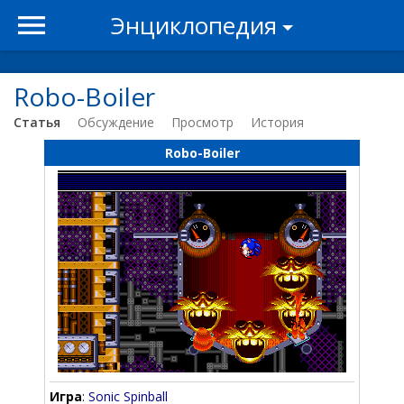
Энциклопедия
Robo-Boiler
Статья
Обсуждение
Просмотр
История
Robo-Boiler
Игра
:
Sonic Spinball