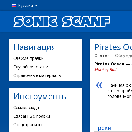
Русский
Навигация
Pirates O
Статья
Обсужд
Свежие правки
Pirates Ocean
— л
Случайная статья
Monkey Ball
.
Справочные материалы
«
Начиная с о
затем прой
Инструменты
голове Monk
Ссылки сюда
Связанные правки
Спецстраницы
Треки