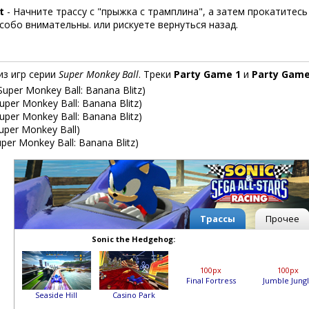
t
- Начните трассу с "прыжка с трамплина", а затем прокатитесь
собо внимательны. или рискуете вернуться назад.
из игр серии
Super Monkey Ball
. Треки
Party Game 1
и
Party Game
Super Monkey Ball: Banana Blitz)
uper Monkey Ball: Banana Blitz)
uper Monkey Ball: Banana Blitz)
uper Monkey Ball)
uper Monkey Ball: Banana Blitz)
Трассы
Прочее
Sonic the Hedgehog:
100px
100px
Final Fortress
Jumble Jung
Seaside Hill
Casino Park