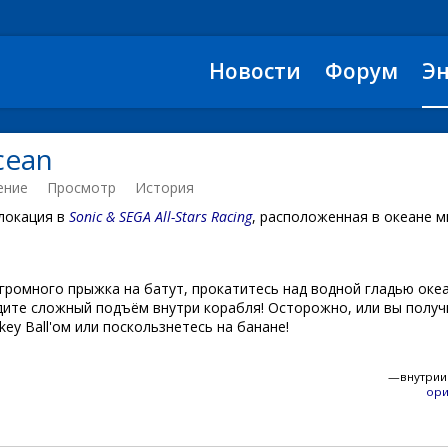
Новости
Форум
Э
cean
ение
Просмотр
История
окация в
Sonic & SEGA All-Stars Racing
, расположенная в океане 
громного прыжка на батут, прокатитесь над водной гладью океа
дите сложный подъём внутри корабля! Осторожно, или вы получ
ey Ball'ом или поскользнетесь на банане!
—внутрии
ори