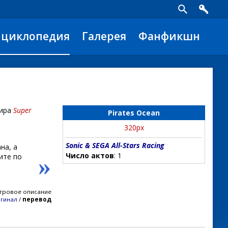
нциклопедия
Галерея
Фанфикшн
мира
Super
Pirates Ocean
320px
Sonic & SEGA All-Stars Racing
на, а
Число актов
: 1
ите по
»
гровое описание
гинал
/
перевод