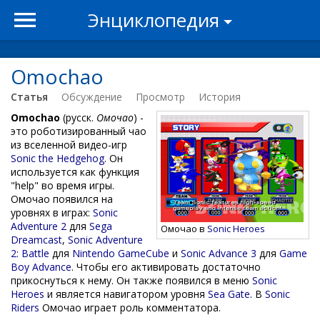
Энциклопедия
Omochao
Статья
Обсуждение
Просмотр
История
Omochao
(русск.
Омочао
) -
это роботизированный чао
из вселенной видео-игр
Sonic the Hedgehog
. Он
используется как функция
"help" во время игры.
Омочао появился на
уровнях в играх:
Sonic
Adventure 2
для
Sega
Омочао в
Sonic Heroes
Dreamcast
,
Sonic Adventure
2: Battle
для
Nintendo GameCube
и
Sonic Advance 3
для
Game
Boy Advance
. Чтобы его активировать достаточно
прикоснуться к нему. Он также появился в меню
Sonic
Heroes
и является навигатором уровня
Sea Gate
. В
Sonic
Riders
Омочао играет роль комментатора.