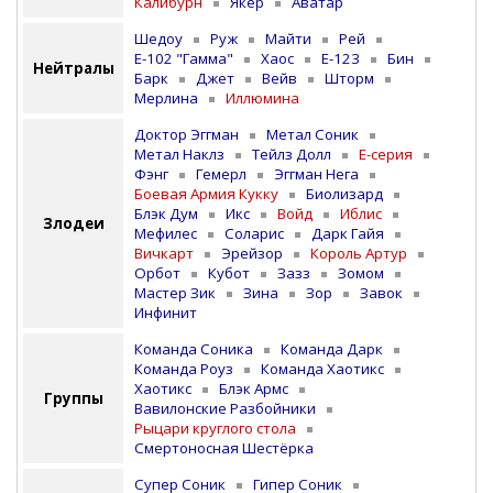
Калибурн
Якер
Аватар
Шедоу
Руж
Майти
Рей
E-102 "Гамма"
Хаос
E-123
Бин
Нейтралы
Барк
Джет
Вейв
Шторм
Мерлина
Иллюмина
Доктор Эггман
Метал Соник
Метал Наклз
Тейлз Долл
E-серия
Фэнг
Гемерл
Эггман Нега
Боевая Армия Кукку
Биолизард
Блэк Дум
Икс
Войд
Иблис
Злодеи
Мефилес
Соларис
Дарк Гайя
Вичкарт
Эрейзор
Король Артур
Орбот
Кубот
Зазз
Зомом
Мастер Зик
Зина
Зор
Завок
Инфинит
Команда Соника
Команда Дарк
Команда Роуз
Команда Хаотикс
Хаотикс
Блэк Армс
Группы
Вавилонские Разбойники
Рыцари круглого стола
Смертоносная Шестёрка
Супер Соник
Гипер Соник