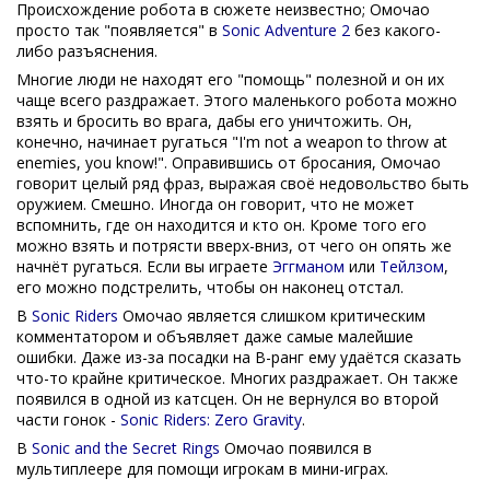
Происхождение робота в сюжете неизвестно; Омочао
просто так "появляется" в
Sonic Adventure 2
без какого-
либо разъяснения.
Многие люди не находят его "помощь" полезной и он их
чаще всего раздражает. Этого маленького робота можно
взять и бросить во врага, дабы его уничтожить. Он,
конечно, начинает ругаться "I'm not a weapon to throw at
enemies, you know!". Оправившись от бросания, Омочао
говорит целый ряд фраз, выражая своё недовольство быть
оружием. Смешно. Иногда он говорит, что не может
вспомнить, где он находится и кто он. Кроме того его
можно взять и потрясти вверх-вниз, от чего он опять же
начнёт ругаться. Если вы играете
Эггманом
или
Тейлзом
,
его можно подстрелить, чтобы он наконец отстал.
В
Sonic Riders
Омочао является слишком критическим
комментатором и объявляет даже самые малейшие
ошибки. Даже из-за посадки на B-ранг ему удаётся сказать
что-то крайне критическое. Многих раздражает. Он также
появился в одной из катсцен. Он не вернулся во второй
части гонок -
Sonic Riders: Zero Gravity
.
В
Sonic and the Secret Rings
Омочао появился в
мультиплеере для помощи игрокам в мини-играх.