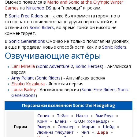
Омочао появился в
Mario and Sonic at the Olympic Winter
Games
на
Nintendo DS
для "помощи" игрокам.
В
Sonic Free Riders
он также был комментатором, но в
катсценах он появлялся чаще других персонажей и, в
отличии от
Sonic Riders
, во время гонки он никого не
комментирует.
В
Sonic Generations
Омочао не только помогал на уровнях,
а ещё и продавал новые способности, как и в
Sonic Riders
.
Озвучивающие актёры
Lani Minella
(
Sonic Adventure 2
,
Sonic Heroes
) - Английская
версия
Amy Palant
(
Sonic Riders
) - Английская версия
Etsuko Kozakura
- Японская версия
Laura Bailey
- Английская версия (
Sonic Free Riders
,
Sonic
Generations
)
Персонажи вселенной Sonic the Hedgehog
Соник
Тейлз
Наклз
Эми Роуз
Крим
Блейз
G.U.N.
(
Командир
)
Герои
Эмерл
Сильвер
Марин
Шейд
Люмина Флоулайт
Чип
Шара