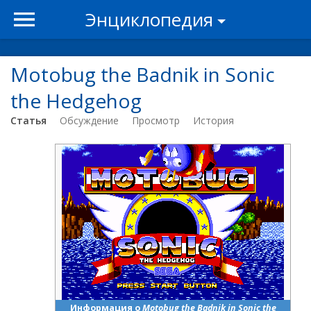
Энциклопедия
Motobug the Badnik in Sonic
the Hedgehog
Статья
Обсуждение
Просмотр
История
Информация о
Motobug the Badnik in Sonic the