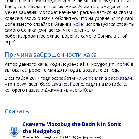
телескопическим соединением. Если мотобаг будет толкать
блок, то он будет в черных очках. Анимация ожидания не
менее забавна: Мотобаг начинает раскачиваться на своем
колесе в своих очках. Любопытно, что на уровне Spring Yard
Zone вместо спрайтов бадника
Roller
используются спрайты
самого Соника (считается, что Roller - это
роботизированное олицетворение самого Соника в этой
игре)!
Причина заброшенности хака
Автор данного хака, Коди Лоуренс a.k.a. Polygon Jim,
погиб
в
автокатастрофе 18 мая 2013 года в возрасте 21 года.
2 сентября 2017 года разработчики
Sonic Mania
рассказали
,
что Heavy Rider, босс
Lava Reef Zone
, ездит на мотобаге,
которого назвали Джимми - в честь Коди.
Скачать
Скачать Motobug the Badnik in Sonic
the Hedgehog
Файл:
MotobugTest2.7z (347 КБ) (
информация
)