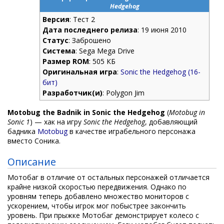
Hedgehog
Версия
: Тест 2
Дата последнего релиза
: 19 июня 2010
Статус
: Заброшено
Система
: Sega Mega Drive
Размер ROM
: 505 КБ
Оригинальная игра
:
Sonic the Hedgehog (16-
бит)
Разработчик(и)
: Polygon Jim
Motobug the Badnik in Sonic the Hedgehog
(
Motobug in
Sonic 1
) — хак на игру
Sonic the Hedgehog
, добавляющий
бадника
Motobug
в качестве играбельного персонажа
вместо Соника.
Описание
Мотобаг в отличие от остальных персонажей отличается
крайне низкой скоростью передвижения. Однако по
уровням теперь добавлено множество мониторов с
ускорением, чтобы игрок мог побыстрее закончить
уровень. При прыжке Мотобаг демонстрирует колесо с