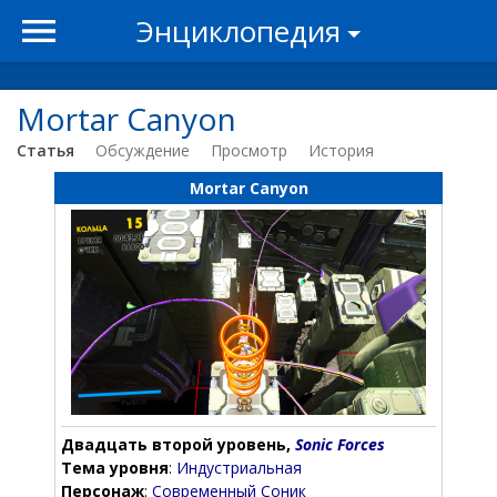
Энциклопедия
Mortar Canyon
Статья
Обсуждение
Просмотр
История
Mortar Canyon
Двадцать второй уровень,
Sonic Forces
Тема уровня
:
Индустриальная
Персонаж
:
Современный Соник