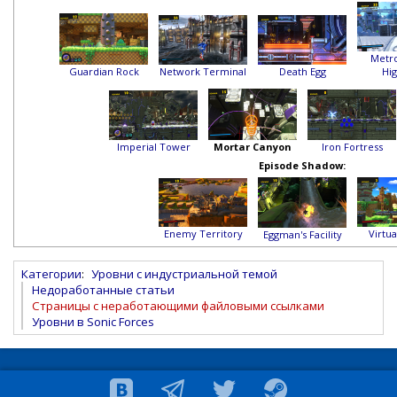
Metro
Guardian Rock
Network Terminal
Death Egg
Hi
Imperial Tower
Mortar Canyon
Iron Fortress
Episode Shadow:
Enemy Territory
Virtua
Eggman's Facility
Категории
:
Уровни с индустриальной темой
Недоработанные статьи
Страницы с неработающими файловыми ссылками
Уровни в Sonic Forces