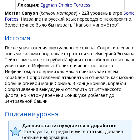
Локация
:
Eggman Empire Fortress
Mortar Canyon
(
Каньон моторов
) - 22й уровень в игре
Sonic
Forces
. Название на русский язык переведено некорректно,
более точнее было бы назвать "Каньон миномётов".
История
После уничтожения виртуального солнца, Сопротивление с
новыми силами продолжает сражаться с Империей Эггмана.
Тейлз замечает, что рубин Инфинита ослабел и это их шанс
уничтожить Инфинита. Соник начинает погоню за
Инфинитом, в то время как Наклз приказывает всем
кораблям Сопротивления атаковать и отбивать как можно
больше огневой мощи Соника. В конце концов, корабли
Сопротивления вынуждены отступить от Эггманского
флота, но к этому времени Соник уже добегает до
центральной башни.
Описание уровня
Данная статья нуждается в доработке
Пожалуйста, отредактируйте статью, добавив
больше информации.