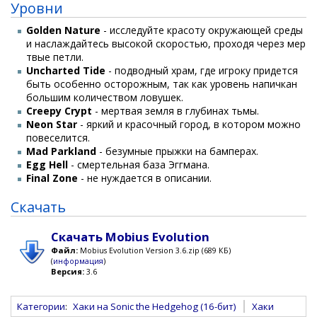
Уровни
Golden Nature
- исследуйте красоту окружающей среды
и наслаждайтесь высокой скоростью, проходя через мер
твые петли.
Uncharted Tide
- подводный храм, где игроку придется
быть особенно осторожным, так как уровень напичкан
большим количеством ловушек.
Creepy Crypt
- мертвая земля в глубинах тьмы.
Neon Star
- яркий и красочный город, в котором можно
повеселится.
Mad Parkland
- безумные прыжки на бамперах.
Egg Hell
- смертельная база Эггмана.
Final Zone
- не нуждается в описании.
Скачать
Скачать Mobius Evolution
Файл:
Mobius Evolution Version 3.6.zip (689 КБ)
(
информация
)
Версия:
3.6
Категории
:
Хаки на Sonic the Hedgehog (16-бит)
Хаки