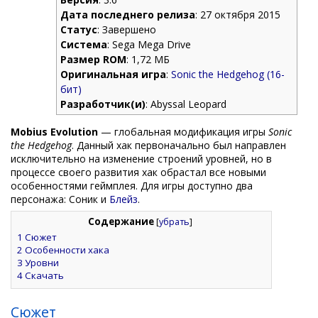
Дата последнего релиза
: 27 октября 2015
Статус
: Завершено
Система
: Sega Mega Drive
Размер ROM
: 1,72 МБ
Оригинальная игра
:
Sonic the Hedgehog (16-
бит)
Разработчик(и)
: Abyssal Leopard
Mobius Evolution
— глобальная модификация игры
Sonic
the Hedgehog
. Данный хак первоначально был направлен
исключительно на изменение строений уровней, но в
процессе своего развития хак обрастал все новыми
особенностями геймплея. Для игры доступно два
персонажа: Соник и
Блейз
.
Содержание
[
убрать
]
1
Сюжет
2
Особенности хака
3
Уровни
4
Скачать
Сюжет