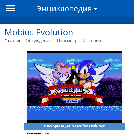
Энциклопедия
Mobius Evolution
Статья
Обсуждение
Просмотр
История
Информация о
Mobius Evolution
Версия
: 3.6