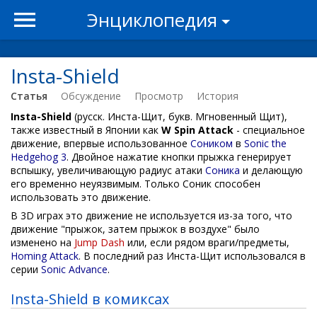
Энциклопедия
Insta-Shield
Статья
Обсуждение
Просмотр
История
Insta-Shield
(русск. Инста-Щит, букв. Мгновенный Щит),
также известный в Японии как
W Spin Attack
- специальное
движение, впервые использованное
Соником
в
Sonic the
Hedgehog 3
. Двойное нажатие кнопки прыжка генерирует
вспышку, увеличивающую радиус атаки
Соника
и делающую
его временно неуязвимым. Только Соник способен
использовать это движение.
В 3D играх это движение не используется из-за того, что
движение "прыжок, затем прыжок в воздухе" было
изменено на
Jump Dash
или, если рядом враги/предметы,
Homing Attack
. В последний раз Инста-Щит использовался в
серии
Sonic Advance
.
Insta-Shield в комиксах