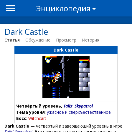
Энциклопедия
Dark Castle
Статья
Обсуждение
Просмотр
История
Dark Castle
Четвёртый уровень,
Tails' Skypatrol
Тема уровня
:
ужасное и сверхъестественное
Босс
:
Witchcart
Dark Castle
— четвёртый и завершающий уровень в игре
Tails' Skypatrol
. Этот уровень является домом главного