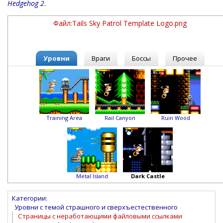
Hedgehog 2
.
Файл:Tails Sky Patrol Template Logo.png
Уровни
Враги
Боссы
Прочее
Training Area
Rail Canyon
Ruin Wood
Metal Island
Dark Castle
Категории
:
Уровни с темой страшного и сверхъестественного
Страницы с неработающими файловыми ссылками