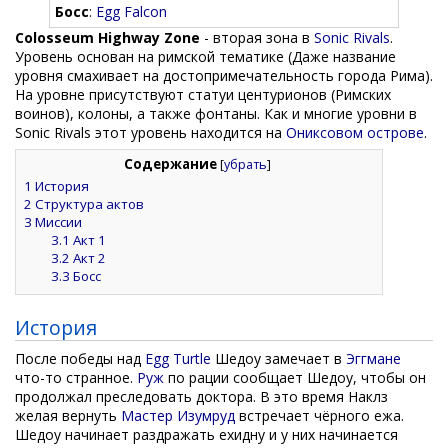
Босс
:
Egg Falcon
Colosseum Highway Zone
- вторая зона в
Sonic Rivals
.
Уровень основан на римской тематике (Даже название
уровня смахивает на достопримечательность города Рима).
На уровне присутствуют статуи центурионов (Римских
воинов), колоны, а также фонтаны. Как и многие уровни в
Sonic Rivals этот уровень находится на
Ониксовом острове
.
Содержание
[
убрать
]
1
История
2
Структура актов
3
Миссии
3.1
Акт 1
3.2
Акт 2
3.3
Босс
История
После победы над
Egg Turtle
Шедоу замечает в
Эггмане
что-то странное.
Руж
по рации сообщает Шедоу, чтобы он
продолжал преследовать доктора. В это время Наклз
желая вернуть
Мастер Изумруд
встречает чёрного ежа.
Шедоу начинает раздражать ехидну и у них начинается