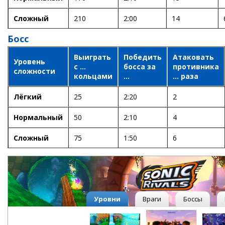
Сложный
210
2:00
14
Босс
Выиграть
Победить
Атаковать
Уровень
с ...
босса за
противника
сложности
кольцами
...
... раза
Лёгкий
25
2:20
2
Нормальный
50
2:10
4
Сложный
75
1:50
6
Уровни
Враги
Боссы