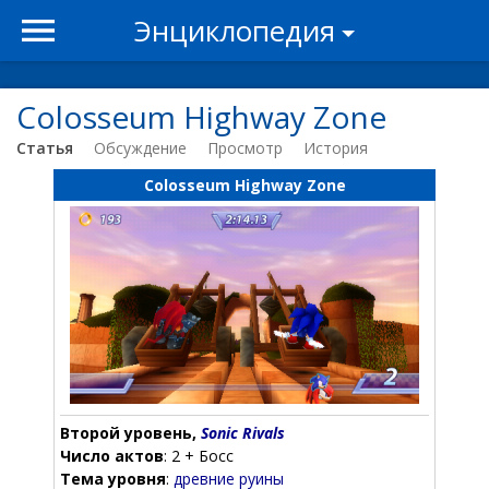
Энциклопедия
Colosseum Highway Zone
Статья
Обсуждение
Просмотр
История
Colosseum Highway Zone
Второй уровень,
Sonic Rivals
Число актов
: 2 + Босс
Тема уровня
:
древние руины