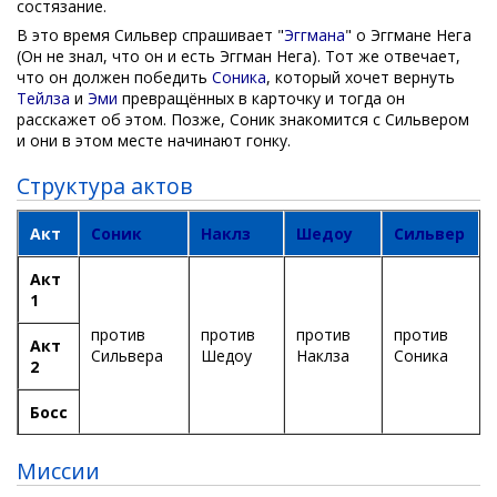
состязание.
В это время Сильвер спрашивает "
Эггмана
" о Эггмане Нега
(Он не знал, что он и есть Эггман Нега). Тот же отвечает,
что он должен победить
Соника
, который хочет вернуть
Тейлза
и
Эми
превращённых в карточку и тогда он
расскажет об этом. Позже, Соник знакомится с Сильвером
и они в этом месте начинают гонку.
Структура актов
Акт
Соник
Наклз
Шедоу
Сильвер
Акт
1
против
против
против
против
Акт
Сильвера
Шедоу
Наклза
Соника
2
Босс
Миссии