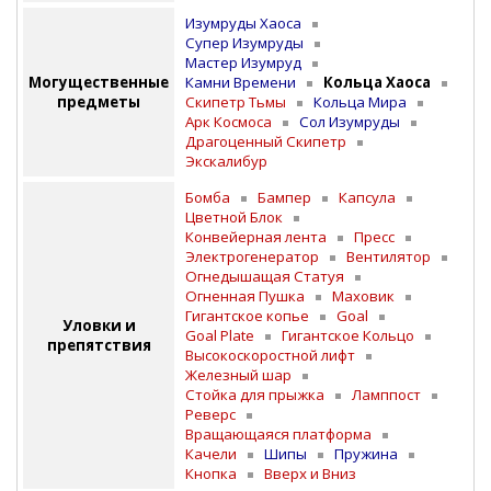
Изумруды Хаоса
Супер Изумруды
Мастер Изумруд
Могущественные
Камни Времени
Кольца Хаоса
предметы
Скипетр Тьмы
Кольца Мира
Арк Космоса
Сол Изумруды
Драгоценный Скипетр
Экскалибур
Бомба
Бампер
Капсула
Цветной Блок
Конвейерная лента
Пресс
Электрогенератор
Вентилятор
Огнедышащая Статуя
Огненная Пушка
Маховик
Гигантское копье
Goal
Уловки и
Goal Plate
Гигантское Кольцо
препятствия
Высокоскоростной лифт
Железный шар
Стойка для прыжка
Ламппост
Реверс
Вращающаяся платформа
Качели
Шипы
Пружина
Кнопка
Вверх и Вниз