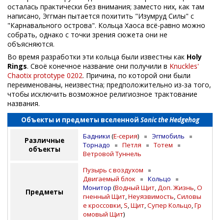
осталась практически без внимания; заместо них, как там
написано, Эггман пытается похитить "Изумруд Силы" с
"Карнавального острова". Кольца Хаоса всё-равно можно
собрать, однако с точки зрения сюжета они не
объясняются.
Во время разработки эти кольца были известны как
Holy
Rings
. Своё конечное название они получили в
Knuckles'
Chaotix prototype 0202
. Причина, по которой они были
переименованы, неизвестна; предположительно из-за того,
чтобы исключить возможное религиозное трактование
названия.
Объекты и предметы вселенной
Sonic the Hedgehog
Бадники
(
Е-серия
)
Эггмобиль
Различные
Торнадо
Петля
Тотем
объекты
Ветровой Туннель
Пузырь с воздухом
Двигаемый блок
Кольцо
Монитор
(
Водный Щит
,
Доп. Жизнь
,
О
Предметы
гненный Щит
,
Неуязвимость
,
Силовы
е кроссовки
,
S
,
Щит
,
Супер Кольцо
,
Гр
омовый Щит
)