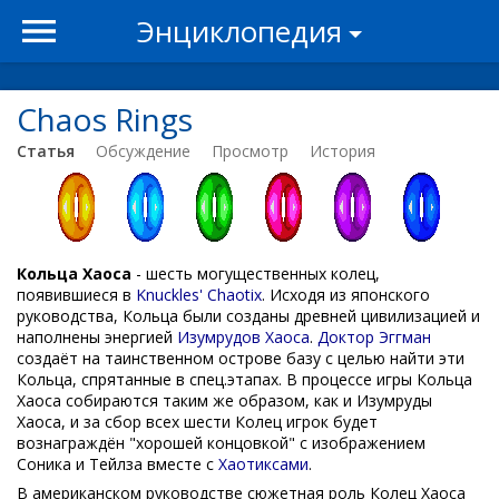
Энциклопедия
Chaos Rings
Статья
Обсуждение
Просмотр
История
Кольца Хаоса
- шесть могущественных колец,
появившиеся в
Knuckles' Chaotix
. Исходя из японского
руководства, Кольца были созданы древней цивилизацией и
наполнены энергией
Изумрудов Хаоса
.
Доктор Эггман
создаёт на таинственном острове базу с целью найти эти
Кольца, спрятанные в спец.этапах. В процессе игры Кольца
Хаоса собираются таким же образом, как и Изумруды
Хаоса, и за сбор всех шести Колец игрок будет
вознаграждён "хорошей концовкой" с изображением
Соника и Тейлза вместе с
Хаотиксами
.
В американском руководстве сюжетная роль Колец Хаоса