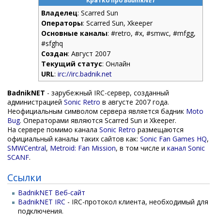
Кратко про
BadnikNET
Владелец
: Scarred Sun
Операторы
: Scarred Sun, Xkeeper
Основные каналы
: #retro, #x, #smwc, #mfgg,
#sfghq
Создан
: Август 2007
Текущий статус
: Онлайн
URL
:
irc://irc.badnik.net
BadnikNET
- зарубежный IRC-сервер, созданный
администрацией
Sonic Retro
в августе 2007 года.
Неофициальным символом сервера является бадник
Moto
Bug
. Операторами являются Scarred Sun и Xkeeper.
На сервере помимо канала
Sonic Retro
размещаются
официальный каналы таких сайтов как:
Sonic Fan Games HQ
,
SMWCentral
,
Metroid: Fan Mission
, в том числе и
канал Sonic
SCANF
.
Ссылки
BadnikNET Веб-сайт
BadnikNET IRC
- IRC-протокол клиента, необходимый для
подключения.