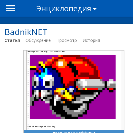
Энциклопедия
BadnikNET
Статья
Обсуждение
Просмотр
История