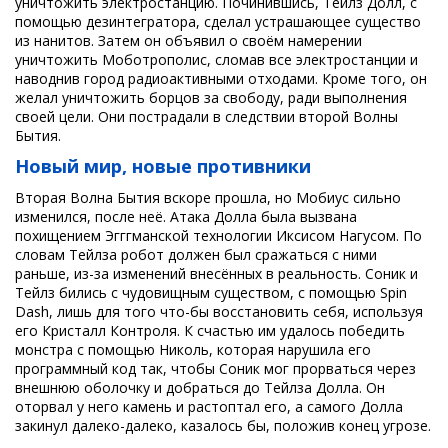
уничтожить электростанцию. Починившись, Тейлз Долл, с
помощью дезинтегратора, сделал устрашающее существо
из нанитов. Затем он объявил о своём намерении
уничтожить Моботрополис, сломав все электростанции и
наводнив город радиоактивными отходами. Кроме того, он
желал уничтожить борцов за свободу, ради выполнения
своей цели. Они пострадали в следствии второй Волны
Бытия.
Новый мир, новые противники
Вторая Волна Бытия вскоре прошла, но Мобиус сильно
изменился, после неё. Атака Долла была вызвана
похищением Эгггманской технологии Иксисом Нагусом. По
словам Тейлза робот должен был сражаться с ними
раньше, из-за изменений внесённых в реальность. Соник и
Тейлз бились с чудовищным существом, с помощью Spin
Dash, лишь для того что-бы восстановить себя, используя
его Кристалл Контроля. К счастью им удалось победить
монстра с помощью Николь, которая нарушила его
программный код так, чтобы Соник мог прорваться через
внешнюю оболочку и добраться до Тейлза Долла. Он
оторвал у него камень и растоптал его, а самого Долла
закинул далеко-далеко, казалось бы, положив конец угрозе.