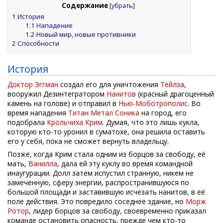
Содержание
[
убрать
]
1
История
1.1
Нападение
1.2
Новый мир, новые противники
2
Способности
История
Доктор Эггман
создал его для уничтожения
Тейлза
,
вооружил Дезинтегратором
Нанитов
(красный драгоценный
камень на голове) и отправил в
Нью-Моботрополис
. Во
время нападения
Титан Метал Соника
на город, его
подобрала
Крольчиха Крим
. Думая, что это лишь кукла,
которую кто-то уронил в суматохе, она решила оставить
его у себя, пока не сможет вернуть владельцу.
Позже, когда Крим стала одним из борцов за свободу, её
мать,
Ванилла
, дала ей эту куклу во время командной
инаугурации. Долл затем испустил странную, никем не
замеченную, сферу энергии, распространившуюся по
большой площади и заставившую исчезать нанитов, в её
поле действия. Это повредило соседнее здание, но
Морж
Ротор
, лидер борцов за свободу, своевременно приказал
команде остановить опасность, прежде чем кто-то