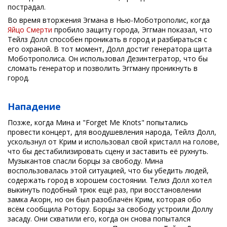
пострадал.
Во время вторжения Эгмана в Нью-Моботрополис, когда
Яйцо Смерти
пробило защиту города, Эггман показал, что
Тейлз Долл способен проникать в город и разбираться с
его охраной. В тот момент, Долл достиг генератора щита
Моботрополиса. Он использовал Дезинтегратор, что бы
сломать генератор и позволить Эггману проникнуть в
город.
Нападение
Позже, когда Мина и "Forget Me Knots" попытались
провести концерт, для воодушевления народа, Тейлз Долл,
ускользнул от Крим и использовал свой кристалл на голове,
что бы дестабилизировать сцену и заставить её рухнуть.
Музыкантов спасли борцы за свободу. Мина
воспользовалась этой ситуацией, что бы убедить людей,
содержать город в хорошем состоянии. Телиз Долл хотел
выкинуть подобный трюк ещё раз, при восстановлении
замка Акорн, но он был разоблачён Крим, которая обо
всём сообщила Ротору. Борцы за свободу устроили Доллу
засаду. Они схватили его, когда он снова попытался