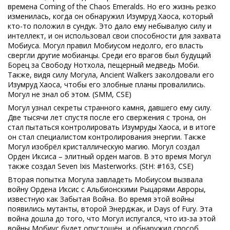
времена Coming of the Chaos Emeralds. Но его жизнь резко
изменилась, когда он обнаружил Изумруд Хаоса, который
кто-то положил в сундук. Это дало ему небывалую силу и
интеллект, и он использовал свои способности для захвата
Мобиуса. Могул правил Мобиусом недолго, его власть
свергли другие мобианцы. Среди его врагов был будущий
Борец за Свободу Нотхола, пещерный медведь Моби.
Также, видя силу Могула, Ancient Walkers заколдовали его
Изумруд Хаоса, чтобы его злобные планы провалились.
Могул не знал об этом. (SMM, CSE)
Могул узнал секреты странного камня, давшего ему силу.
Две тысячи лет спустя после его свержения с трона, он
стал пытаться контролировать Изумруды Хаоса, и в итоге
он стал специалистом контролирования энергии. Также
Могул изобрёл кристаллическую магию. Могул создал
Орден Иксиса – элитный орден магов. В это время Могул
также создал Seven Ixis Masterworks. (StH: #163, CSE)
Вторая попытка Могула завладеть Мобиусом вызвала
войну Ордена Иксис с Альбионскими Рыцарями Авроры,
известную как Забытая Война. Во время этой войны
появились мутанты, второй Энерджак, и Days of Fury. Эта
война дошла до того, что Могул испугался, что из-за этой
войны Мобиус будет опустошён, и обнаружил способ