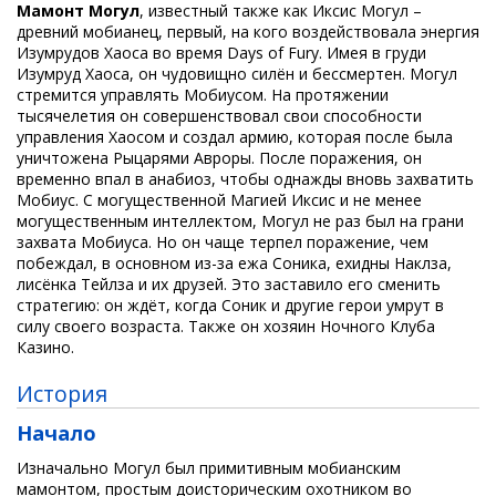
Мамонт Могул
, известный также как Иксис Могул –
древний мобианец, первый, на кого воздействовала энергия
Изумрудов Хаоса во время Days of Fury. Имея в груди
Изумруд Хаоса, он чудовищно силён и бессмертен. Могул
стремится управлять Мобиусом. На протяжении
тысячелетия он совершенствовал свои способности
управления Хаосом и создал армию, которая после была
уничтожена Рыцарями Авроры. После поражения, он
временно впал в анабиоз, чтобы однажды вновь захватить
Мобиус. С могущественной Магией Иксис и не менее
могущественным интеллектом, Могул не раз был на грани
захвата Мобиуса. Но он чаще терпел поражение, чем
побеждал, в основном из-за ежа Соника, ехидны Наклза,
лисёнка Тейлза и их друзей. Это заставило его сменить
стратегию: он ждёт, когда Соник и другие герои умрут в
силу своего возраста. Также он хозяин Ночного Клуба
Казино.
История
Начало
Изначально Могул был примитивным мобианским
мамонтом, простым доисторическим охотником во