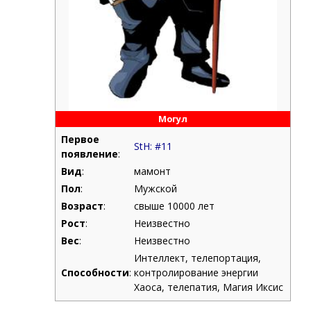
Могул
Первое
StH: #11
появление
:
Вид
:
мамонт
Пол
:
Мужской
Возраст
:
свыше 10000 лет
Рост
:
Неизвестно
Вес
:
Неизвестно
Интеллект, телепортация,
Способности
:
контролирование энергии
Хаоса, телепатия, Магия Иксис