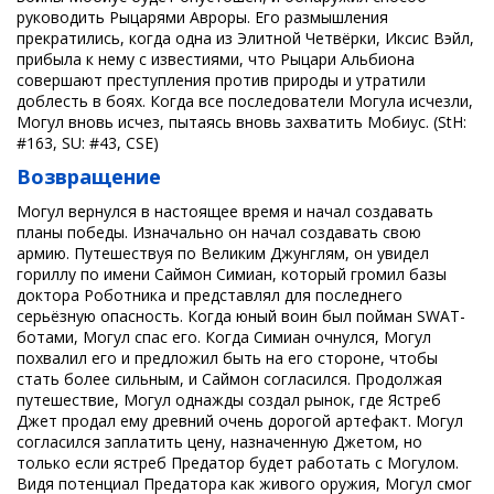
руководить Рыцарями Авроры. Его размышления
прекратились, когда одна из Элитной Четвёрки, Иксис Вэйл,
прибыла к нему с известиями, что Рыцари Альбиона
совершают преступления против природы и утратили
доблесть в боях. Когда все последователи Могула исчезли,
Могул вновь исчез, пытаясь вновь захватить Мобиус. (StH:
#163, SU: #43, CSE)
Возвращение
Могул вернулся в настоящее время и начал создавать
планы победы. Изначально он начал создавать свою
армию. Путешествуя по Великим Джунглям, он увидел
гориллу по имени Саймон Симиан, который громил базы
доктора Роботника и представлял для последнего
серьёзную опасность. Когда юный воин был пойман SWAT-
ботами, Могул спас его. Когда Симиан очнулся, Могул
похвалил его и предложил быть на его стороне, чтобы
стать более сильным, и Саймон согласился. Продолжая
путешествие, Могул однажды создал рынок, где Ястреб
Джет продал ему древний очень дорогой артефакт. Могул
согласился заплатить цену, назначенную Джетом, но
только если ястреб Предатор будет работать с Могулом.
Видя потенциал Предатора как живого оружия, Могул смог