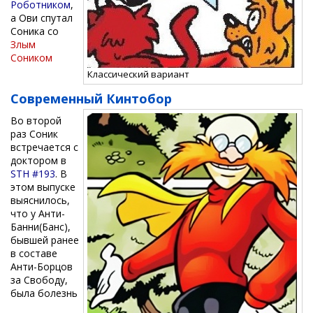
Роботником
,
а Ови спутал
Соника со
Злым
Соником
Классический вариант
Современный Кинтобор
Во второй
раз Соник
встречается с
доктором в
STH #193
. В
этом выпуске
выяснилось,
что у Анти-
Банни(Банс),
бывшей ранее
в составе
Анти-Борцов
за Свободу,
была болезнь