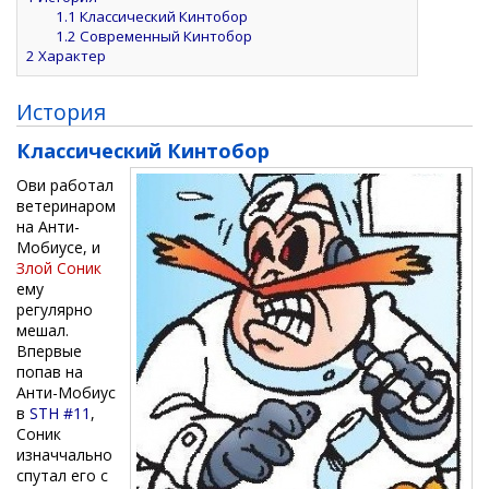
1.1
Классический Кинтобор
1.2
Современный Кинтобор
2
Характер
История
Классический Кинтобор
Ови работал
ветеринаром
на Анти-
Мобиусе, и
Злой Соник
ему
регулярно
мешал.
Впервые
попав на
Анти-Мобиус
в
STH #11
,
Соник
изначчально
спутал его с