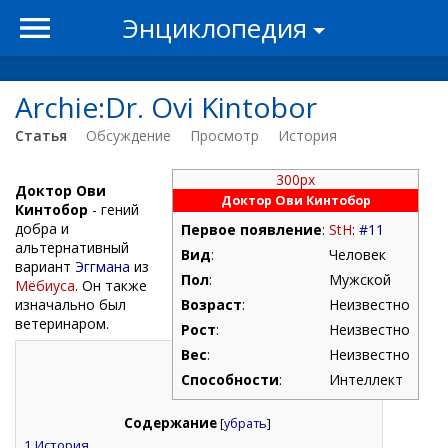
Энциклопедия
Archie:Dr. Ovi Kintobor
Статья
Обсуждение
Просмотр
История
300px
Доктор Ови
Доктор Ови Кинтобор
Кинтобор
- гений
добра и
Первое появление
:
StH
:
#11
альтернативный
Вид
:
Человек
вариант
Эггмана
из
Пол
:
Мужской
Мёбиуса
. Он также
изначально был
Возраст
:
Неизвестно
ветеринаром.
Рост
:
Неизвестно
Вес
:
Неизвестно
Способности
:
Интеллект
Содержание
[
убрать
]
1
История