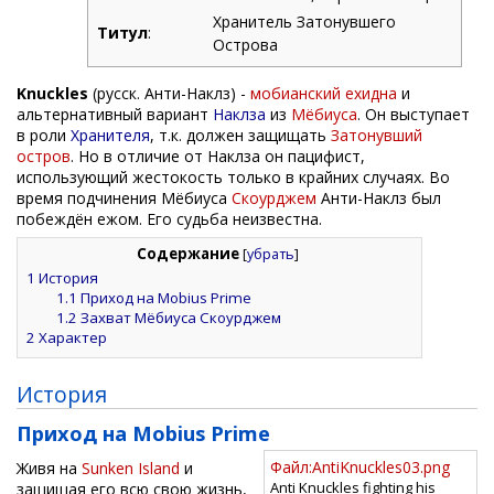
Хранитель Затонувшего
Титул
:
Острова
Knuckles
(русск. Анти-Наклз) -
мобианский
ехидна
и
альтернативный вариант
Наклза
из
Мёбиуса
. Он выступает
в роли
Хранителя
, т.к. должен защищать
Затонувший
остров
. Но в отличие от Наклза он пацифист,
использующий жестокость только в крайних случаях. Во
время подчинения Мёбиуса
Скоурджем
Анти-Наклз был
побеждён ежом. Его судьба неизвестна.
Содержание
[
убрать
]
1
История
1.1
Приход на Mobius Prime
1.2
Захват Мёбиуса Скоурджем
2
Характер
История
Приход на Mobius Prime
Файл:AntiKnuckles03.png
Живя на
Sunken Island
и
Anti Knuckles fighting his
защищая его всю свою жизнь,