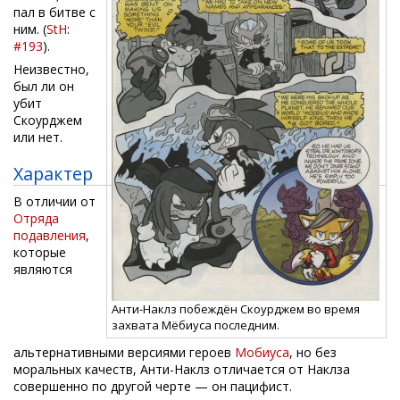
пал в битве с
ним. (
StH
:
#193
).
Неизвестно,
был ли он
убит
Скоурджем
или нет.
Характер
В отличии от
Отряда
подавления
,
которые
являются
Анти-Наклз побеждён Скоурджем во время
захвата Мёбиуса последним.
альтернативными версиями героев
Мобиуса
, но без
моральных качеств, Анти-Наклз отличается от Наклза
совершенно по другой черте — он пацифист.