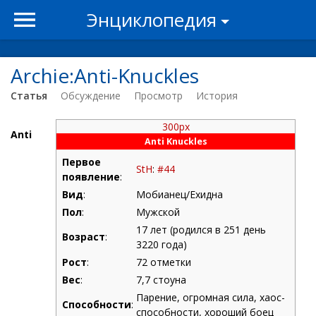
Энциклопедия
Archie:Anti-Knuckles
Статья
Обсуждение
Просмотр
История
300px
Anti
Anti Knuckles
Первое
StH
:
#44
появление
:
Вид
:
Мобианец/Ехидна
Пол
:
Мужской
17 лет (родился в 251 день
Возраст
:
3220 года)
Рост
:
72 отметки
Вес
:
7,7 стоуна
Парение, огромная сила, хаос-
Способности
:
способности, хороший боец