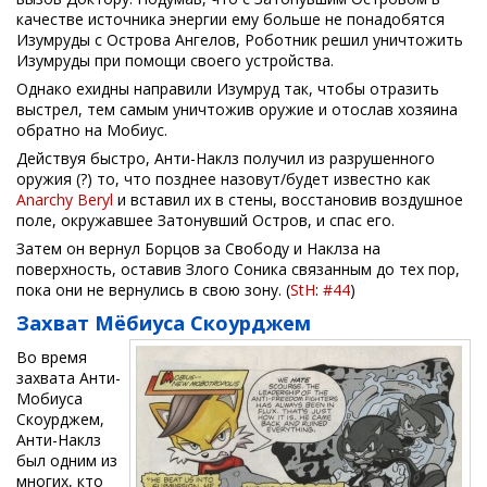
качестве источника энергии ему больше не понадобятся
Изумруды с Острова Ангелов, Роботник решил уничтожить
Изумруды при помощи своего устройства.
Однако ехидны направили Изумруд так, чтобы отразить
выстрел, тем самым уничтожив оружие и отослав хозяина
обратно на Мобиус.
Действуя быстро, Анти-Наклз получил из разрушенного
оружия (?) то, что позднее назовут/будет известно как
Anarchy Beryl
и вставил их в стены, восстановив воздушное
поле, окружавшее Затонувший Остров, и спас его.
Затем он вернул Борцов за Свободу и Наклза на
поверхность, оставив Злого Соника связанным до тех пор,
пока они не вернулись в свою зону. (
StH
:
#44
)
Захват Мёбиуса Скоурджем
Во время
захвата Анти-
Мобиуса
Скоурджем,
Анти-Наклз
был одним из
многих, кто