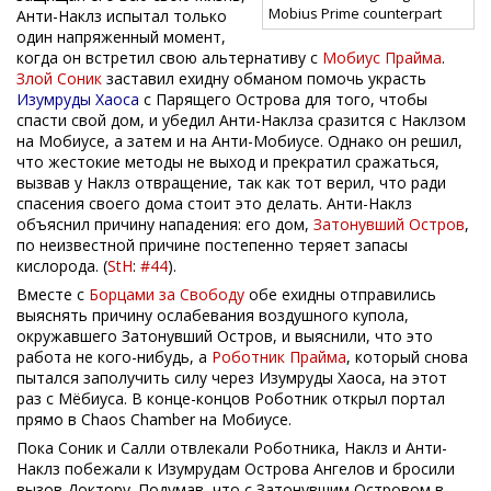
Mobius Prime counterpart
Анти-Наклз испытал только
один напряженный момент,
когда он встретил свою альтернативу с
Мобиус Прайма
.
Злой Соник
заставил ехидну обманом помочь украсть
Изумруды Хаоса
с Парящего Острова для того, чтобы
спасти свой дом, и убедил Анти-Наклза сразится с Наклзом
на Мобиусе, а затем и на Анти-Мобиусе. Однако он решил,
что жестокие методы не выход и прекратил сражаться,
вызвав у Наклз отвращение, так как тот верил, что ради
спасения своего дома стоит это делать. Анти-Наклз
объяснил причину нападения: его дом,
Затонувший Остров
,
по неизвестной причине постепенно теряет запасы
кислорода. (
StH
:
#44
).
Вместе с
Борцами за Свободу
обе ехидны отправились
выяснять причину ослабевания воздушного купола,
окружавшего Затонувший Остров, и выяснили, что это
работа не кого-нибудь, а
Роботник Прайма
, который снова
пытался заполучить силу через Изумруды Хаоса, на этот
раз с Мёбиуса. В конце-концов Роботник открыл портал
прямо в Chaos Chamber на Мобиусе.
Пока Соник и Салли отвлекали Роботника, Наклз и Анти-
Наклз побежали к Изумрудам Острова Ангелов и бросили
вызов Доктору. Подумав, что с Затонувшим Островом в