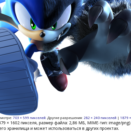
смотре:
703 × 599 пикселей
.
Другие разрешения:
282 × 240 пикселей
|
1879 
879 × 1602 пикселя, размер файла: 2,86 МБ, MIME-тип:
image/png
)
его хранилища и может использоваться в других проектах.