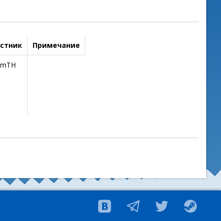
стник
Примечание
emTH