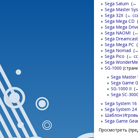
Sega Saturn
‎
(
← 
Sega Master Sy
Sega 32X
‎
(
← сс
Sega Mega CD
‎
Sega Mega Driv
Sega NAOMI
‎
(
←
Sega Dreamcast
Sega Mega PC
‎
(
Sega Nomad
‎
(
←
Sega Pico
‎
(
← с
Sega WonderMe
SG-1000
(страни
Sega Master
Sega Game G
SG-1000 II
‎
(
←
Sega SC-300
Sega System 16
Sega System 24
Шаблон:Игровы
Sega Game Gea
Просмотреть (пре