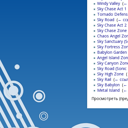
Windy Valley
‎
(
←
Sky Chase Act 1
Tornado Defens
Sky Road
‎
(
← сс
Sky Chase Act 2
Sky Chase Zone
Chaos Angel Zo
Sky Sanctuary (S
Sky Fortress Zo
Babylon Garden
Angel Island Zo
Sky Canyon Zon
Sky Road (Sonic
Sky High Zone
‎
(
Sky Rail
‎
(
← ссы
Sky Babylon
‎
(
← 
Metal Island
‎
(
← 
Просмотреть (пре